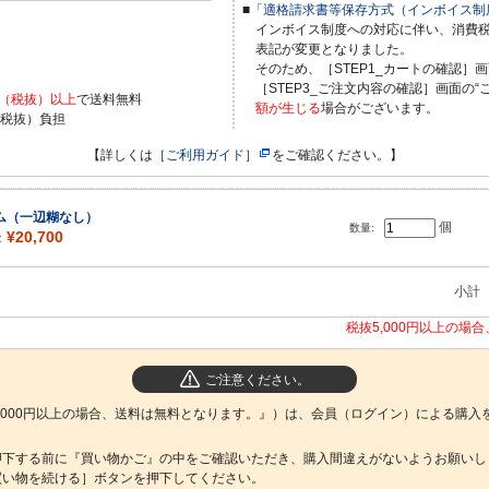
■
「適格請求書等保存方式（インボイス制
インボイス制度への対応に伴い、消費
表記が変更となりました。
）
そのため、［STEP1_カートの確認］画
［STEP3_ご注文内容の確認］画面の“
0円（税抜）以上
で送料無料
額が生じる
場合がございます。
（税抜）負担
【詳しくは
［ご利用ガイド］
をご確認ください。】
ム（一辺糊なし）
個
数量:
¥20,700
：
小計
税抜5,000円以上の場
ご注意ください。
,000円以上の場合、送料は無料となります。』）は、会員（ログイン）による購入
押下する前に『買い物かご』の中をご確認いただき、購入間違えがないようお願いし
買い物を続ける］ボタンを押下してください。