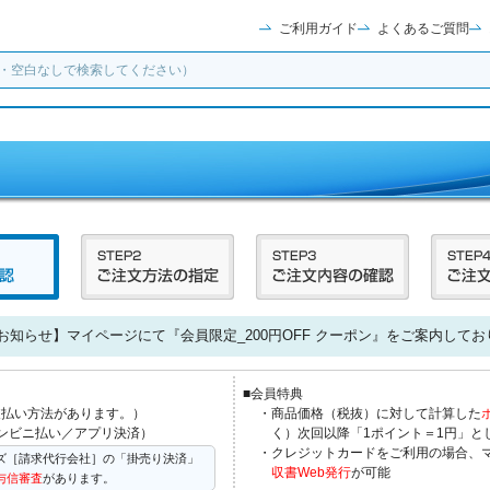
ご利用ガイド
よくあるご質問
お知らせ】マイページにて『会員限定_200円OFF クーポン』をご案内してお
■会員特典
支払い方法があります。）
・商品価格（税抜）に対して計算した
ンビニ払い／アプリ決済）
く）次回以降「1ポイント＝1円」と
・クレジットカードをご利用の場合、
ズ［請求代行会社］の「掛売り決済」
収書Web発行
が可能
与信審査
があります。