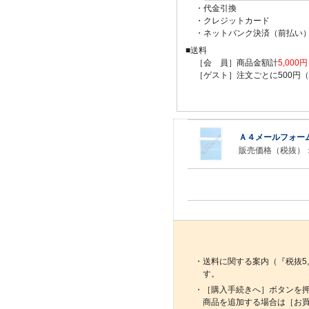
・代金引換
・クレジットカード
・ネットバンク決済（前払い
■送料
［会 員］商品金額計
5,00
［ゲスト］注文ごとに500円
Ａ４メールフォー
販売価格（税抜）
・送料に関する案内（『税抜5
す。
・［購入手続きへ］ボタンを
商品を追加する場合は［お