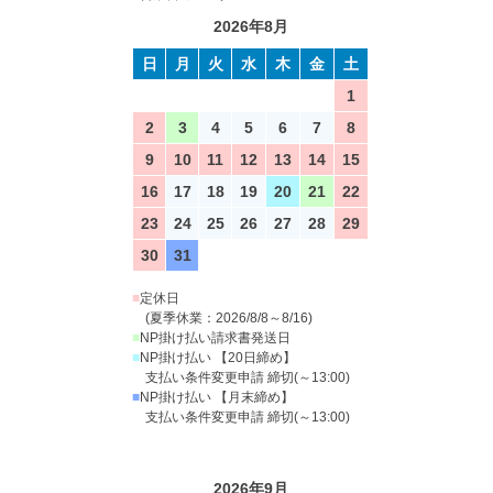
2026年8月
日
月
火
水
木
金
土
1
2
3
4
5
6
7
8
9
10
11
12
13
14
15
16
17
18
19
20
21
22
23
24
25
26
27
28
29
30
31
■
定休日
(夏季休業：2026/8/8～8/16)
■
NP掛け払い請求書発送日
■
NP掛け払い 【20日締め】
支払い条件変更申請 締切(～13:00)
■
NP掛け払い 【月末締め】
支払い条件変更申請 締切(～13:00)
2026年9月