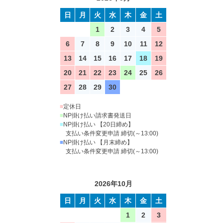
日
月
火
水
木
金
土
1
2
3
4
5
6
7
8
9
10
11
12
13
14
15
16
17
18
19
20
21
22
23
24
25
26
27
28
29
30
■
定休日
■
NP掛け払い請求書発送日
■
NP掛け払い 【20日締め】
支払い条件変更申請 締切(～13:00)
■
NP掛け払い 【月末締め】
支払い条件変更申請 締切(～13:00)
2026年10月
日
月
火
水
木
金
土
1
2
3