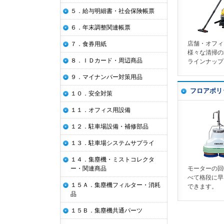
５．給与明細書・社会保険帳票
６．年末調整関連帳票
店舗・オフィ
７．食券用紙
様々な清掃の
８．ＩＤカード・周辺商品
ラインナップ
９．マイナンバー対策用品
フロアポリ
１０．安全対策
１１．オフィス用設備
１２．駐車場設備・補修部品
１３．駐車場システムサプライ
１４．集塵機・ミストコレクタ
モーターの回
ー・関連商品
べて格段に早
１５Ａ．集塵機フィルター・消耗
できます。
品
１５Ｂ．集塵機共通パーツ