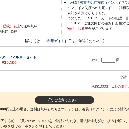
■
「適格請求書等保存方式（インボイス制
インボイス制度への対応に伴い、消費
表記が変更となりました。
）
そのため、［STEP1_カートの確認］画
［STEP3_ご注文内容の確認］画面の“
0円（税抜）以上
で送料無料
額が生じる
場合がございます。
（税抜）負担
【詳しくは
［ご利用ガイド］
をご確認ください。】
フターフィルターセット
個
数量:
¥35,100
：
小計
税抜5,000円以上の場
ご注意ください。
,000円以上の場合、送料は無料となります。』）は、会員（ログイン）による購入
押下する前に『買い物かご』の中をご確認いただき、購入間違えがないようお願いし
買い物を続ける］ボタンを押下してください。