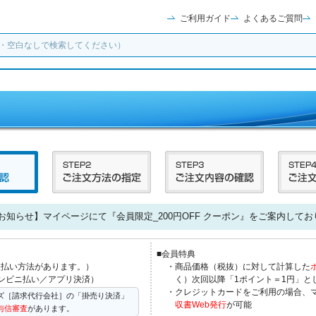
ご利用ガイド
よくあるご質問
お知らせ】マイページにて『会員限定_200円OFF クーポン』をご案内してお
■会員特典
支払い方法があります。）
・商品価格（税抜）に対して計算した
ンビニ払い／アプリ決済）
く）次回以降「1ポイント＝1円」と
・クレジットカードをご利用の場合、
ズ［請求代行会社］の「掛売り決済」
収書Web発行
が可能
与信審査
があります。