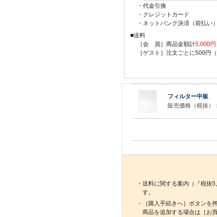
・代金引換
・クレジットカード
・ネットバンク決済（前払い
■送料
［会 員］商品金額計
5,00
［ゲスト］注文ごとに500円
フィルター中板
販売価格（税抜）
・送料に関する案内（『税抜5
す。
・［購入手続きへ］ボタンを
商品を追加する場合は［お