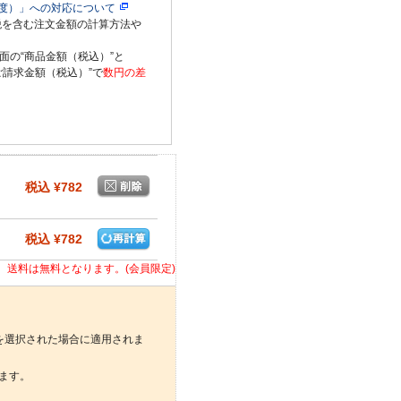
度）」への対応について
税を含む注文金額の計算方法や
面の“商品金額（税込）”と
ご請求金額（税込）”で
数円の差
税込 ¥782
税込 ¥782
合、送料は無料となります。(会員限定)
を選択された場合に適用されま
ます。