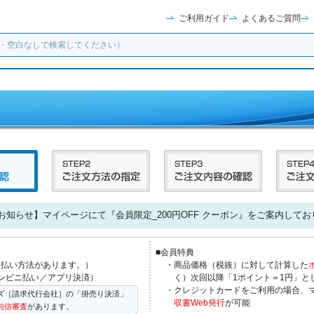
ご利用ガイド
よくあるご質問
お知らせ】マイページにて『会員限定_200円OFF クーポン』をご案内してお
■会員特典
支払い方法があります。）
・商品価格（税抜）に対して計算した
ンビニ払い／アプリ決済）
く）次回以降「1ポイント＝1円」と
・クレジットカードをご利用の場合、
ズ［請求代行会社］の「掛売り決済」
収書Web発行
が可能
与信審査
があります。