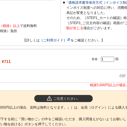
■
「適格請求書等保存方式（インボイス制
インボイス制度への対応に伴い、消費
表記が変更となりました。
）
そのため、［STEP1_カートの確認］画
［STEP3_ご注文内容の確認］画面の“
0円（税抜）以上
で送料無料
額が生じる
場合がございます。
（税抜）負担
【詳しくは
［ご利用ガイド］
をご確認ください。】
個
数量:
¥711
：
小計
税抜5,000円以上の場
ご注意ください。
,000円以上の場合、送料は無料となります。』）は、会員（ログイン）による購入
押下する前に『買い物かご』の中をご確認いただき、購入間違えがないようお願いし
買い物を続ける］ボタンを押下してください。