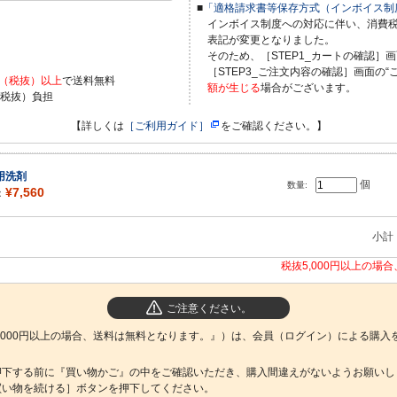
■
「適格請求書等保存方式（インボイス制
インボイス制度への対応に伴い、消費
表記が変更となりました。
）
そのため、［STEP1_カートの確認］画
［STEP3_ご注文内容の確認］画面の“
0円（税抜）以上
で送料無料
額が生じる
場合がございます。
（税抜）負担
【詳しくは
［ご利用ガイド］
をご確認ください。】
用洗剤
個
数量:
¥7,560
：
小計
税抜5,000円以上の場
ご注意ください。
,000円以上の場合、送料は無料となります。』）は、会員（ログイン）による購入
押下する前に『買い物かご』の中をご確認いただき、購入間違えがないようお願いし
買い物を続ける］ボタンを押下してください。