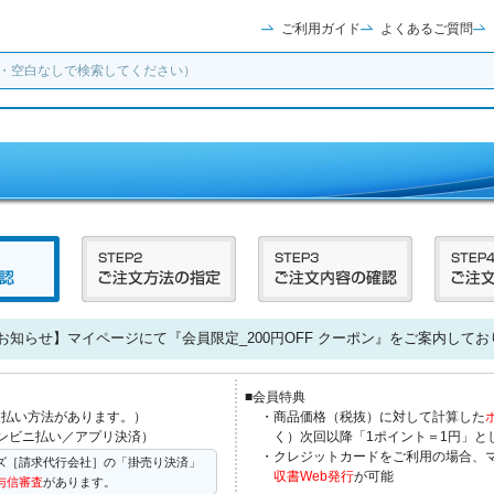
ご利用ガイド
よくあるご質問
お知らせ】マイページにて『会員限定_200円OFF クーポン』をご案内してお
■会員特典
支払い方法があります。）
・商品価格（税抜）に対して計算した
ンビニ払い／アプリ決済）
く）次回以降「1ポイント＝1円」と
・クレジットカードをご利用の場合、
ズ［請求代行会社］の「掛売り決済」
収書Web発行
が可能
与信審査
があります。