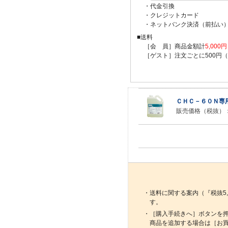
・代金引換
・クレジットカード
・ネットバンク決済（前払い
■送料
［会 員］商品金額計
5,00
［ゲスト］注文ごとに500円
ＣＨＣ－６０Ｎ専
販売価格（税抜）
・送料に関する案内（『税抜5
す。
・［購入手続きへ］ボタンを
商品を追加する場合は［お