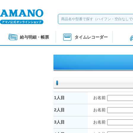
給与明細・帳票
タイムレコーダー
1人目
お名前
2人目
お名前
3人目
お名前