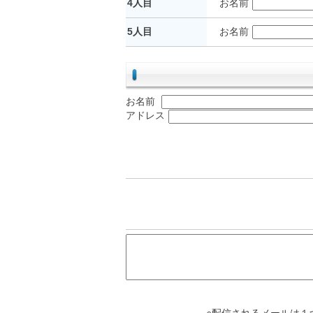
4人目
お名前
5人目
お名前
お名前
アドレス
○配信されるメールは１