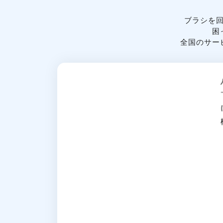
ブラシを
困
全国のサー