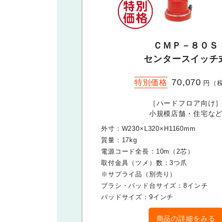
ＣＭＰ－８０Ｓ
センタースイッチ
70,070
特別価格
円（
［ハードフロア向け
小規模店舗・住宅な
外寸：W230×L320×H1160mm
質量：17kg
電源コード全長：10m（2芯）
取付金具（ツメ）数：3つ爪
※サプライ品（別売り）
ブラシ・パッド台サイズ：8インチ
パッドサイズ：9インチ
商品の詳細をみる