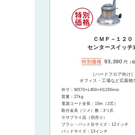
ＣＭＰ－１２０
センタースイッチ
93,390
特別価格
円（
［ハードフロア向け
オフィス・工場など広面積
外寸：W370×L450×H1230mm
質量：27kg
電源コード全長：15m（2芯）
取付金具（ツメ）数：3つ爪
※サプライ品（別売り）
ブラシ・パッド台サイズ：12インチ
パッドサイズ：13インチ