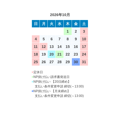
2026年10月
日
月
火
水
木
金
土
1
2
3
4
5
6
7
8
9
10
11
12
13
14
15
16
17
18
19
20
21
22
23
24
25
26
27
28
29
30
31
■
定休日
■
NP掛け払い請求書発送日
■
NP掛け払い 【20日締め】
支払い条件変更申請 締切(～13:00)
■
NP掛け払い 【月末締め】
支払い条件変更申請 締切(～13:00)