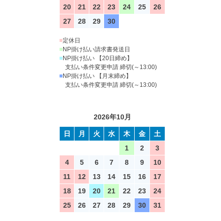
20
21
22
23
24
25
26
27
28
29
30
■
定休日
■
NP掛け払い請求書発送日
■
NP掛け払い 【20日締め】
支払い条件変更申請 締切(～13:00)
■
NP掛け払い 【月末締め】
支払い条件変更申請 締切(～13:00)
2026年10月
日
月
火
水
木
金
土
1
2
3
4
5
6
7
8
9
10
11
12
13
14
15
16
17
18
19
20
21
22
23
24
25
26
27
28
29
30
31