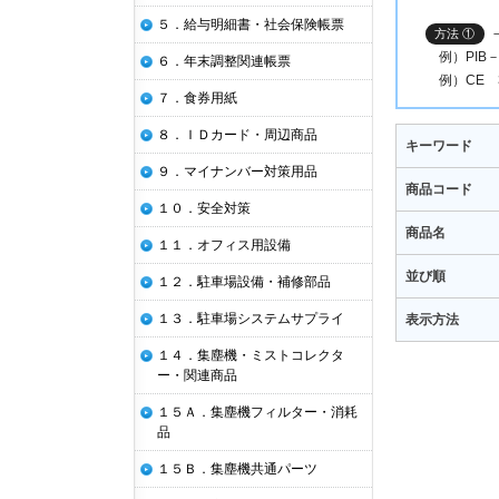
５．給与明細書・社会保険帳票
方法 ①
例）PIB－2
６．年末調整関連帳票
例）CE 31
７．食券用紙
８．ＩＤカード・周辺商品
キーワード
９．マイナンバー対策用品
商品コード
１０．安全対策
商品名
１１．オフィス用設備
並び順
１２．駐車場設備・補修部品
１３．駐車場システムサプライ
表示方法
１４．集塵機・ミストコレクタ
ー・関連商品
１５Ａ．集塵機フィルター・消耗
品
１５Ｂ．集塵機共通パーツ