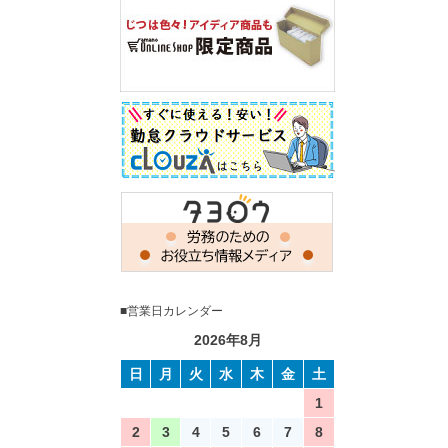
■営業日カレンダー
2026年8月
日
月
火
水
木
金
土
1
2
3
4
5
6
7
8