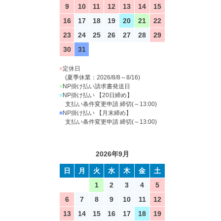
9
10
11
12
13
14
15
16
17
18
19
20
21
22
23
24
25
26
27
28
29
30
31
■
定休日
(夏季休業：2026/8/8～8/16)
■
NP掛け払い請求書発送日
■
NP掛け払い 【20日締め】
支払い条件変更申請 締切(～13:00)
■
NP掛け払い 【月末締め】
支払い条件変更申請 締切(～13:00)
2026年9月
日
月
火
水
木
金
土
1
2
3
4
5
6
7
8
9
10
11
12
13
14
15
16
17
18
19