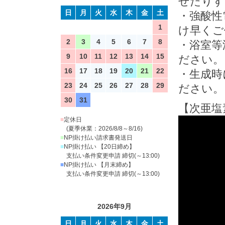
せたりす
日
月
火
水
木
金
土
・強酸性
1
け早くご
2
3
4
5
6
7
8
・浴室等
9
10
11
12
13
14
15
ださい。
16
17
18
19
20
21
22
・生成時
23
24
25
26
27
28
29
ださい。
30
31
【次亜塩
■
定休日
(夏季休業：2026/8/8～8/16)
■
NP掛け払い請求書発送日
■
NP掛け払い 【20日締め】
支払い条件変更申請 締切(～13:00)
■
NP掛け払い 【月末締め】
支払い条件変更申請 締切(～13:00)
2026年9月
日
月
火
水
木
金
土