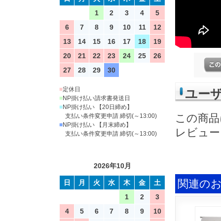
1
2
3
4
5
6
7
8
9
10
11
12
13
14
15
16
17
18
19
20
21
22
23
24
25
26
27
28
29
30
■
定休日
ユー
■
NP掛け払い請求書発送日
■
NP掛け払い 【20日締め】
この商品
支払い条件変更申請 締切(～13:00)
■
NP掛け払い 【月末締め】
レビュー
支払い条件変更申請 締切(～13:00)
2026年10月
関連の
日
月
火
水
木
金
土
1
2
3
4
5
6
7
8
9
10