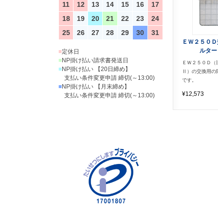
11
12
13
14
15
16
17
18
19
20
21
22
23
24
25
26
27
28
29
30
31
ＥＷ２５０Ｄ
ルター
■
定休日
■
NP掛け払い請求書発送日
ＥＷ２５０Ｄ（
■
NP掛け払い 【20日締め】
Ⅱ）の交換用の
支払い条件変更申請 締切(～13:00)
です。
■
NP掛け払い 【月末締め】
¥12,573
支払い条件変更申請 締切(～13:00)