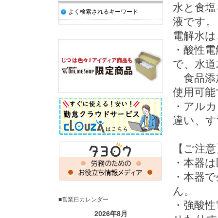
水と食塩
よく検索されるキーワード
液です。
電解水は
・酸性電
で、水道
食品添加
使用可能
・アルカ
違い、す
【ご注意
・本器は
・本器で
ん。
■営業日カレンダー
・強酸性
2026年8月