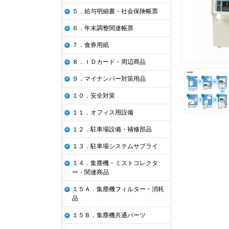
５．給与明細書・社会保険帳票
６．年末調整関連帳票
７．食券用紙
８．ＩＤカード・周辺商品
９．マイナンバー対策用品
１０．安全対策
１１．オフィス用設備
１２．駐車場設備・補修部品
１３．駐車場システムサプライ
１４．集塵機・ミストコレクタ
ー・関連商品
１５Ａ．集塵機フィルター・消耗
品
１５Ｂ．集塵機共通パーツ