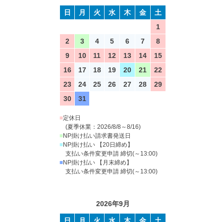
日
月
火
水
木
金
土
1
2
3
4
5
6
7
8
9
10
11
12
13
14
15
16
17
18
19
20
21
22
23
24
25
26
27
28
29
30
31
■
定休日
(夏季休業：2026/8/8～8/16)
■
NP掛け払い請求書発送日
■
NP掛け払い 【20日締め】
支払い条件変更申請 締切(～13:00)
■
NP掛け払い 【月末締め】
支払い条件変更申請 締切(～13:00)
2026年9月
日
月
火
水
木
金
土