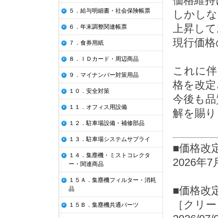
価格維持
５．給与明細書・社会保険帳票
しかしな
上昇して
６．年末調整関連帳票
現行価格
７．食券用紙
８．ＩＤカード・周辺商品
これに伴
９．マイナンバー対策用品
格を改定
１０．安全対策
今後も品
１１．オフィス用設備
解を賜り
１２．駐車場設備・補修部品
１３．駐車場システムサプライ
■価格改
１４．集塵機・ミストコレクタ
2026年
ー・関連商品
１５Ａ．集塵機フィルター・消耗
■価格改
品
［クリー
１５Ｂ．集塵機共通パーツ