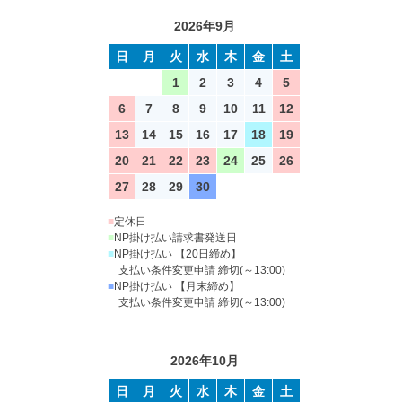
2026年9月
日
月
火
水
木
金
土
1
2
3
4
5
6
7
8
9
10
11
12
13
14
15
16
17
18
19
20
21
22
23
24
25
26
27
28
29
30
■
定休日
■
NP掛け払い請求書発送日
■
NP掛け払い 【20日締め】
支払い条件変更申請 締切(～13:00)
■
NP掛け払い 【月末締め】
支払い条件変更申請 締切(～13:00)
2026年10月
日
月
火
水
木
金
土