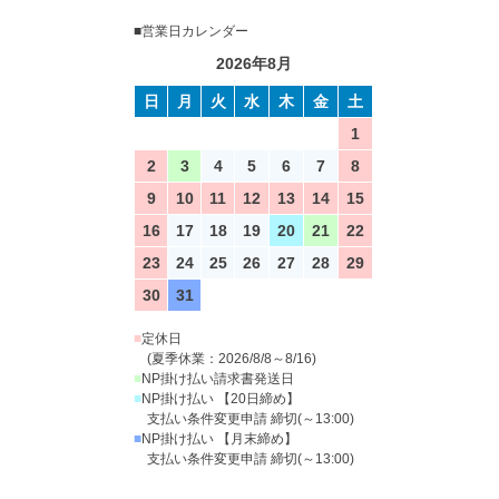
■営業日カレンダー
2026年8月
日
月
火
水
木
金
土
1
2
3
4
5
6
7
8
9
10
11
12
13
14
15
16
17
18
19
20
21
22
23
24
25
26
27
28
29
30
31
■
定休日
(夏季休業：2026/8/8～8/16)
■
NP掛け払い請求書発送日
■
NP掛け払い 【20日締め】
支払い条件変更申請 締切(～13:00)
■
NP掛け払い 【月末締め】
支払い条件変更申請 締切(～13:00)