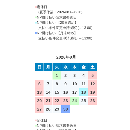
■
定休日
(夏季休業：2026/8/8～8/16)
■
NP掛け払い請求書発送日
■
NP掛け払い 【20日締め】
支払い条件変更申請 締切(～13:00)
■
NP掛け払い 【月末締め】
支払い条件変更申請 締切(～13:00)
2026年9月
日
月
火
水
木
金
土
1
2
3
4
5
6
7
8
9
10
11
12
13
14
15
16
17
18
19
20
21
22
23
24
25
26
27
28
29
30
■
定休日
■
NP掛け払い請求書発送日