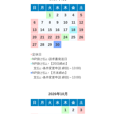
日
月
火
水
木
金
土
1
2
3
4
5
6
7
8
9
10
11
12
13
14
15
16
17
18
19
20
21
22
23
24
25
26
27
28
29
30
■
定休日
■
NP掛け払い請求書発送日
■
NP掛け払い 【20日締め】
支払い条件変更申請 締切(～13:00)
■
NP掛け払い 【月末締め】
支払い条件変更申請 締切(～13:00)
2026年10月
日
月
火
水
木
金
土
1
2
3