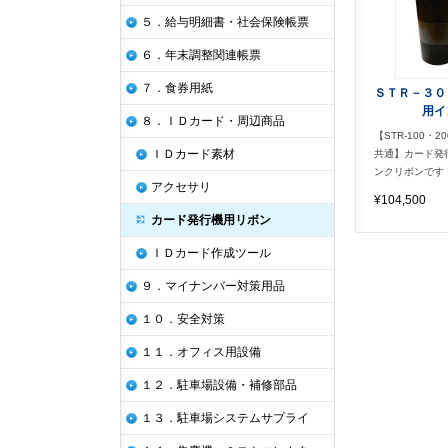
５．給与明細書・社会保険帳票
６．年末調整関連帳票
７．食券用紙
ＳＴＲ－３０
用イ
８．ＩＤカード・周辺商品
【STR-100・20
ＩＤカード素材
共通】カード発
ンクリボンです
アクセサリ
¥104,500
カード発行機用リボン
ＩＤカード作成ツール
９．マイナンバー対策用品
１０．安全対策
１１．オフィス用設備
１２．駐車場設備・補修部品
１３．駐車場システムサプライ