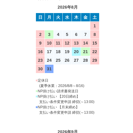
2026年8月
日
月
火
水
木
金
土
1
2
3
4
5
6
7
8
9
10
11
12
13
14
15
16
17
18
19
20
21
22
23
24
25
26
27
28
29
30
31
■
定休日
(夏季休業：2026/8/8～8/16)
■
NP掛け払い請求書発送日
■
NP掛け払い 【20日締め】
支払い条件変更申請 締切(～13:00)
■
NP掛け払い 【月末締め】
支払い条件変更申請 締切(～13:00)
2026年9月