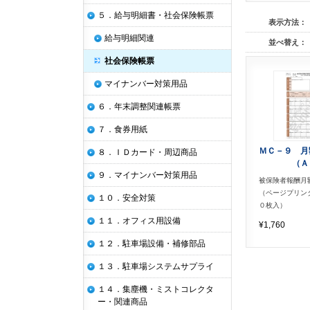
５．給与明細書・社会保険帳票
表示方法：
給与明細関連
並べ替え：
社会保険帳票
マイナンバー対策用品
６．年末調整関連帳票
７．食券用紙
ＭＣ－９ 月
８．ＩＤカード・周辺商品
（Ａ
９．マイナンバー対策用品
被保険者報酬月
（ページプリン
１０．安全対策
０枚入）
１１．オフィス用設備
¥1,760
１２．駐車場設備・補修部品
１３．駐車場システムサプライ
１４．集塵機・ミストコレクタ
ー・関連商品