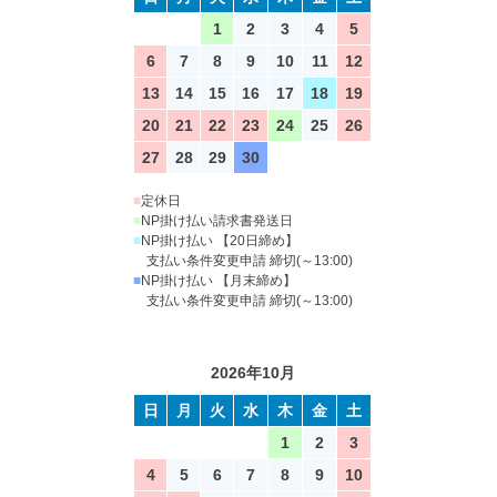
1
2
3
4
5
6
7
8
9
10
11
12
13
14
15
16
17
18
19
20
21
22
23
24
25
26
27
28
29
30
■
定休日
■
NP掛け払い請求書発送日
■
NP掛け払い 【20日締め】
支払い条件変更申請 締切(～13:00)
■
NP掛け払い 【月末締め】
支払い条件変更申請 締切(～13:00)
2026年10月
日
月
火
水
木
金
土
1
2
3
4
5
6
7
8
9
10