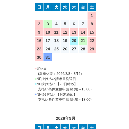
日
月
火
水
木
金
土
1
2
3
4
5
6
7
8
9
10
11
12
13
14
15
16
17
18
19
20
21
22
23
24
25
26
27
28
29
30
31
■
定休日
(夏季休業：2026/8/8～8/16)
■
NP掛け払い請求書発送日
■
NP掛け払い 【20日締め】
支払い条件変更申請 締切(～13:00)
■
NP掛け払い 【月末締め】
支払い条件変更申請 締切(～13:00)
2026年9月
日
月
火
水
木
金
土