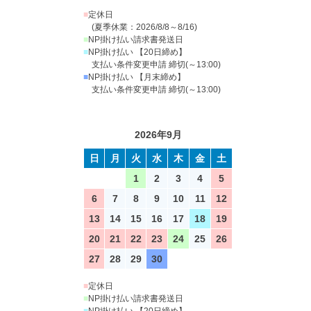
■
定休日
(夏季休業：2026/8/8～8/16)
■
NP掛け払い請求書発送日
■
NP掛け払い 【20日締め】
支払い条件変更申請 締切(～13:00)
■
NP掛け払い 【月末締め】
支払い条件変更申請 締切(～13:00)
2026年9月
日
月
火
水
木
金
土
1
2
3
4
5
6
7
8
9
10
11
12
13
14
15
16
17
18
19
20
21
22
23
24
25
26
27
28
29
30
■
定休日
■
NP掛け払い請求書発送日