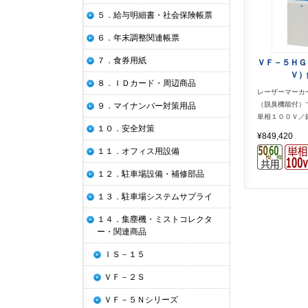
５．給与明細書・社会保険帳票
６．年末調整関連帳票
７．食券用紙
ＶＦ－５ＨＧ
Ｖ）
８．ＩＤカード・周辺商品
レーザーマーカ
（脱臭機能付）
９．マイナンバー対策用品
単相１００Ｖ／
１０．安全対策
¥849,420
１１．オフィス用設備
１２．駐車場設備・補修部品
１３．駐車場システムサプライ
１４．集塵機・ミストコレクタ
ー・関連商品
ＩＳ－１５
ＶＦ－２Ｓ
ＶＦ－５Ｎシリーズ