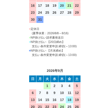
16
17
18
19
20
21
22
23
24
25
26
27
28
29
30
31
■
定休日
(夏季休業：2026/8/8～8/16)
■
NP掛け払い請求書発送日
■
NP掛け払い 【20日締め】
支払い条件変更申請 締切(～13:00)
■
NP掛け払い 【月末締め】
支払い条件変更申請 締切(～13:00)
2026年9月
日
月
火
水
木
金
土
1
2
3
4
5
6
7
8
9
10
11
12
13
14
15
16
17
18
19
20
21
22
23
24
25
26