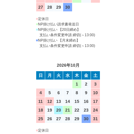
27
28
29
30
■
定休日
■
NP掛け払い請求書発送日
■
NP掛け払い 【20日締め】
支払い条件変更申請 締切(～13:00)
■
NP掛け払い 【月末締め】
支払い条件変更申請 締切(～13:00)
2026年10月
日
月
火
水
木
金
土
1
2
3
4
5
6
7
8
9
10
11
12
13
14
15
16
17
18
19
20
21
22
23
24
25
26
27
28
29
30
31
■
定休日