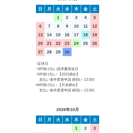
日
月
火
水
木
金
土
1
2
3
4
5
6
7
8
9
10
11
12
13
14
15
16
17
18
19
20
21
22
23
24
25
26
27
28
29
30
■
定休日
■
NP掛け払い請求書発送日
■
NP掛け払い 【20日締め】
支払い条件変更申請 締切(～13:00)
■
NP掛け払い 【月末締め】
支払い条件変更申請 締切(～13:00)
2026年10月
日
月
火
水
木
金
土
1
2
3