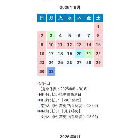
2026年8月
日
月
火
水
木
金
土
1
2
3
4
5
6
7
8
9
10
11
12
13
14
15
16
17
18
19
20
21
22
23
24
25
26
27
28
29
30
31
■
定休日
(夏季休業：2026/8/8～8/16)
■
NP掛け払い請求書発送日
■
NP掛け払い 【20日締め】
支払い条件変更申請 締切(～13:00)
■
NP掛け払い 【月末締め】
支払い条件変更申請 締切(～13:00)
2026年9月