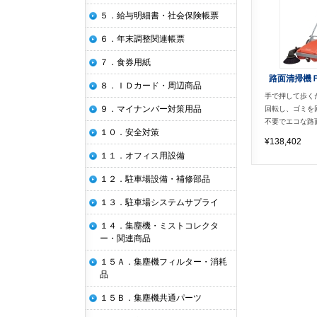
５．給与明細書・社会保険帳票
６．年末調整関連帳票
７．食券用紙
路面清掃機
８．ＩＤカード・周辺商品
手で押して歩く
９．マイナンバー対策用品
回転し、ゴミを
不要でエコな路
１０．安全対策
¥138,402
１１．オフィス用設備
１２．駐車場設備・補修部品
１３．駐車場システムサプライ
１４．集塵機・ミストコレクタ
ー・関連商品
１５Ａ．集塵機フィルター・消耗
品
１５Ｂ．集塵機共通パーツ