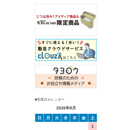
■営業日カレンダー
2026年8月
日
月
火
水
木
金
土
1