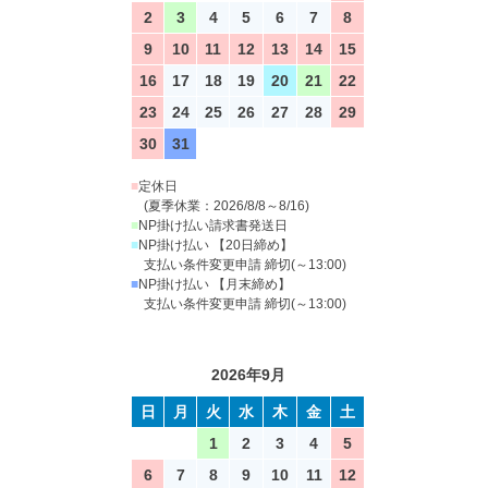
2
3
4
5
6
7
8
9
10
11
12
13
14
15
16
17
18
19
20
21
22
23
24
25
26
27
28
29
30
31
■
定休日
(夏季休業：2026/8/8～8/16)
■
NP掛け払い請求書発送日
■
NP掛け払い 【20日締め】
支払い条件変更申請 締切(～13:00)
■
NP掛け払い 【月末締め】
支払い条件変更申請 締切(～13:00)
2026年9月
日
月
火
水
木
金
土
1
2
3
4
5
6
7
8
9
10
11
12