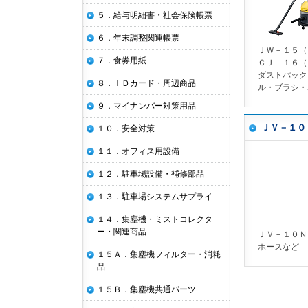
５．給与明細書・社会保険帳票
６．年末調整関連帳票
ＪＷ－１５（
７．食券用紙
ＣＪ－１６（
ダストパック
８．ＩＤカード・周辺商品
ル・ブラシ・
９．マイナンバー対策用品
ＪＶ－１０
１０．安全対策
１１．オフィス用設備
１２．駐車場設備・補修部品
１３．駐車場システムサプライ
１４．集塵機・ミストコレクタ
ー・関連商品
ＪＶ－１０Ｎ
ホースなど
１５Ａ．集塵機フィルター・消耗
品
１５Ｂ．集塵機共通パーツ