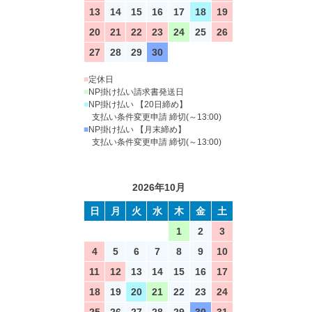
13
14
15
16
17
18
19
20
21
22
23
24
25
26
27
28
29
30
■
定休日
■
NP掛け払い請求書発送日
■
NP掛け払い 【20日締め】
支払い条件変更申請 締切(～13:00)
■
NP掛け払い 【月末締め】
支払い条件変更申請 締切(～13:00)
2026年10月
日
月
火
水
木
金
土
1
2
3
4
5
6
7
8
9
10
11
12
13
14
15
16
17
18
19
20
21
22
23
24