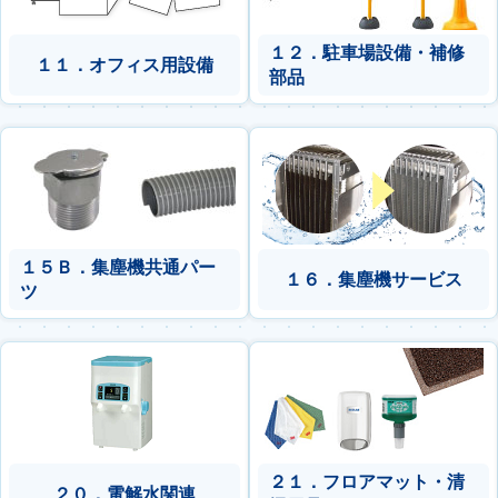
１２．駐車場設備・補修
１１．オフィス用設備
部品
１５Ｂ．集塵機共通パー
１６．集塵機サービス
ツ
２１．フロアマット・清
２０．電解水関連