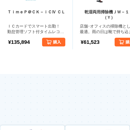
ＴｉｍｅＰ＠ＣＫ－ｉＣⅣ ＣＬ
乾湿両用掃除機ＪＷ－１
（Ｙ）
ＩＣカードでスマート出勤！
店舗･オフィスの掃除機と
勤怠管理ソフト付タイムレコー
最適。雨の日は靴で持ち込
ダー モデル名：ＴＰ＠Ｃ－８
た泥水回収に、普段は業務
¥135,894
¥61,523
００ＩＣ
除機として２ＷＡＹで使え
れもの。