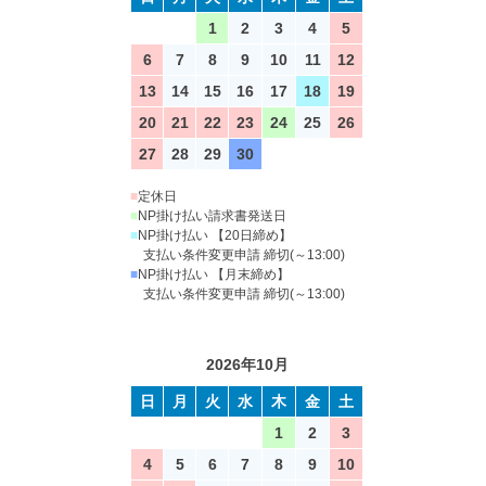
1
2
3
4
5
6
7
8
9
10
11
12
13
14
15
16
17
18
19
20
21
22
23
24
25
26
27
28
29
30
■
定休日
■
NP掛け払い請求書発送日
■
NP掛け払い 【20日締め】
支払い条件変更申請 締切(～13:00)
■
NP掛け払い 【月末締め】
支払い条件変更申請 締切(～13:00)
2026年10月
日
月
火
水
木
金
土
1
2
3
4
5
6
7
8
9
10