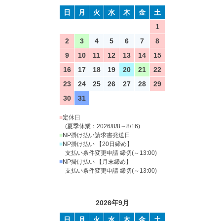
日
月
火
水
木
金
土
1
2
3
4
5
6
7
8
9
10
11
12
13
14
15
16
17
18
19
20
21
22
23
24
25
26
27
28
29
30
31
■
定休日
(夏季休業：2026/8/8～8/16)
■
NP掛け払い請求書発送日
■
NP掛け払い 【20日締め】
支払い条件変更申請 締切(～13:00)
■
NP掛け払い 【月末締め】
支払い条件変更申請 締切(～13:00)
2026年9月
日
月
火
水
木
金
土