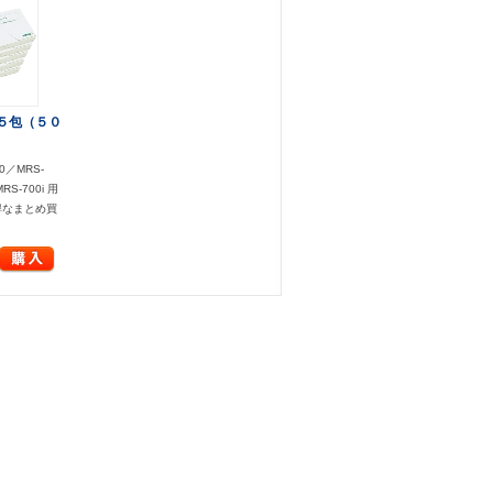
５包（５０
）
00／MRS-
RS-700i 用
得なまとめ買