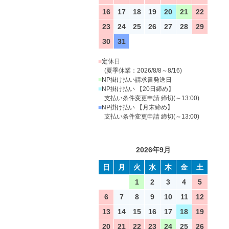
16
17
18
19
20
21
22
23
24
25
26
27
28
29
30
31
■
定休日
(夏季休業：2026/8/8～8/16)
■
NP掛け払い請求書発送日
■
NP掛け払い 【20日締め】
支払い条件変更申請 締切(～13:00)
■
NP掛け払い 【月末締め】
支払い条件変更申請 締切(～13:00)
2026年9月
日
月
火
水
木
金
土
1
2
3
4
5
6
7
8
9
10
11
12
13
14
15
16
17
18
19
20
21
22
23
24
25
26