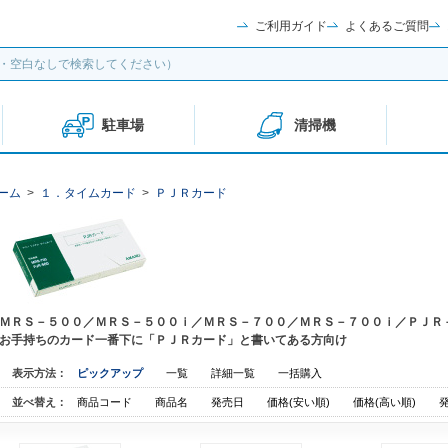
ご利用ガイド
よくあるご質問
駐車場
清掃機
ーム
>
１．タイムカード
>
ＰＪＲカード
ＭＲＳ－５００／ＭＲＳ－５００ｉ／ＭＲＳ－７００／ＭＲＳ－７００ｉ／ＰＪＲ
お手持ちのカード一番下に「ＰＪＲカード」と書いてある方向け
表示方法：
ピックアップ
一覧
詳細一覧
一括購入
並べ替え：
商品コード
商品名
発売日
価格(安い順)
価格(高い順)