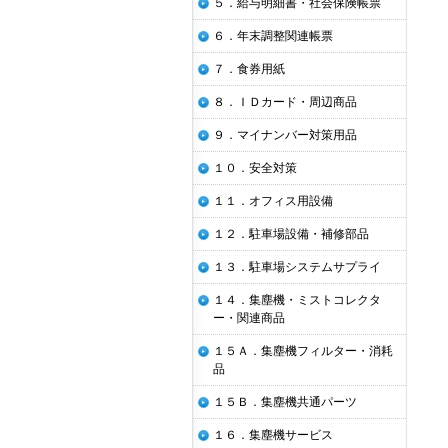
５．給与明細書・社会保険帳票
６．年末調整関連帳票
７．食券用紙
８．ＩＤカード・周辺商品
９．マイナンバー対策用品
１０．安全対策
１１．オフィス用設備
１２．駐車場設備・補修部品
１３．駐車場システムサプライ
１４．集塵機・ミストコレクタ
ー・関連商品
１５Ａ．集塵機フィルター・消耗
品
１５Ｂ．集塵機共通パーツ
１６．集塵機サービス