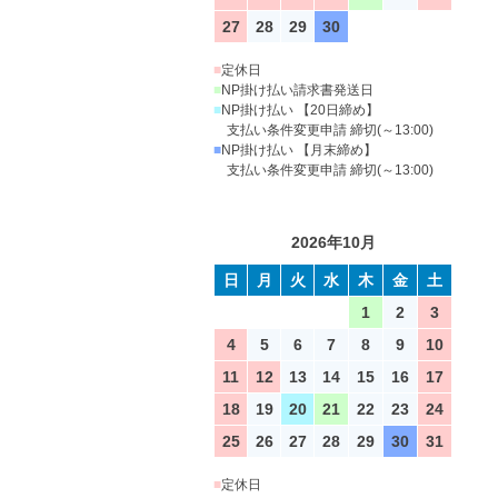
27
28
29
30
■
定休日
■
NP掛け払い請求書発送日
■
NP掛け払い 【20日締め】
支払い条件変更申請 締切(～13:00)
■
NP掛け払い 【月末締め】
支払い条件変更申請 締切(～13:00)
2026年10月
日
月
火
水
木
金
土
1
2
3
4
5
6
7
8
9
10
11
12
13
14
15
16
17
18
19
20
21
22
23
24
25
26
27
28
29
30
31
■
定休日