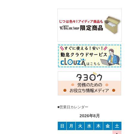
■営業日カレンダー
2026年8月
日
月
火
水
木
金
土