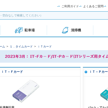
ご利用ガイド
よくあるご質問
駐車場
清掃機
ーム
>
１．タイムカード
>
ｉＴカード
ｉＴ－Ｆカード
ｉＴ－Ｐカー
社員集計用
パート・アルバ