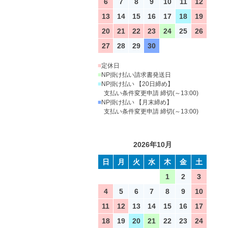
6
7
8
9
10
11
12
13
14
15
16
17
18
19
20
21
22
23
24
25
26
27
28
29
30
■
定休日
■
NP掛け払い請求書発送日
■
NP掛け払い 【20日締め】
支払い条件変更申請 締切(～13:00)
■
NP掛け払い 【月末締め】
支払い条件変更申請 締切(～13:00)
2026年10月
日
月
火
水
木
金
土
1
2
3
4
5
6
7
8
9
10
11
12
13
14
15
16
17
18
19
20
21
22
23
24