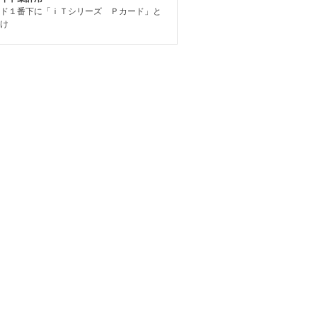
ド１番下に「ｉＴシリーズ Ｐカード」と
け