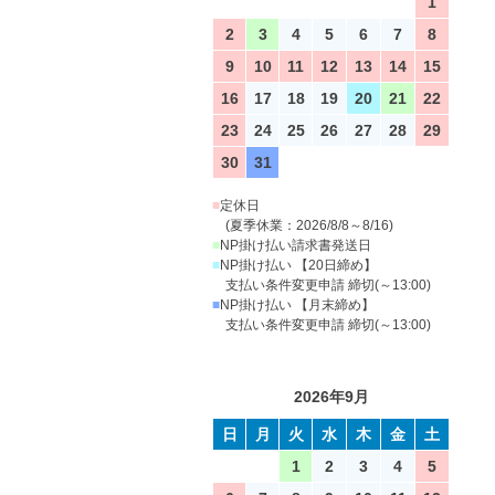
1
2
3
4
5
6
7
8
9
10
11
12
13
14
15
16
17
18
19
20
21
22
23
24
25
26
27
28
29
30
31
■
定休日
(夏季休業：2026/8/8～8/16)
■
NP掛け払い請求書発送日
■
NP掛け払い 【20日締め】
支払い条件変更申請 締切(～13:00)
■
NP掛け払い 【月末締め】
支払い条件変更申請 締切(～13:00)
2026年9月
日
月
火
水
木
金
土
1
2
3
4
5