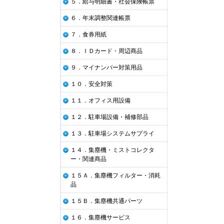
５．給与明細書・社会保険帳票
６．年末調整関連帳票
７．食券用紙
８．ＩＤカード・周辺商品
９．マイナンバー対策用品
１０．安全対策
１１．オフィス用設備
１２．駐車場設備・補修部品
１３．駐車場システムサプライ
１４．集塵機・ミストコレクタ
ー・関連商品
１５Ａ．集塵機フィルター・消耗
品
１５Ｂ．集塵機共通パーツ
１６．集塵機サービス