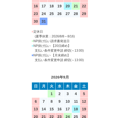
16
17
18
19
20
21
22
23
24
25
26
27
28
29
30
31
■
定休日
(夏季休業：2026/8/8～8/16)
■
NP掛け払い請求書発送日
■
NP掛け払い 【20日締め】
支払い条件変更申請 締切(～13:00)
■
NP掛け払い 【月末締め】
支払い条件変更申請 締切(～13:00)
2026年9月
日
月
火
水
木
金
土
1
2
3
4
5
6
7
8
9
10
11
12
13
14
15
16
17
18
19
20
21
22
23
24
25
26