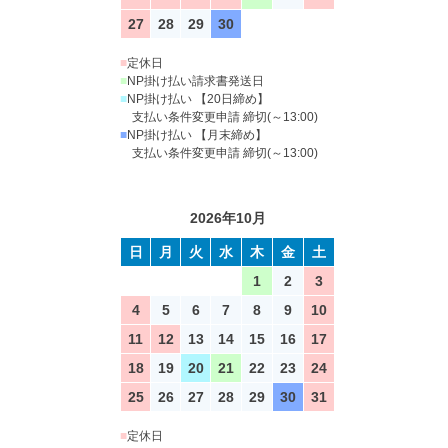
27
28
29
30
■
定休日
■
NP掛け払い請求書発送日
■
NP掛け払い 【20日締め】
支払い条件変更申請 締切(～13:00)
■
NP掛け払い 【月末締め】
支払い条件変更申請 締切(～13:00)
2026年10月
日
月
火
水
木
金
土
1
2
3
4
5
6
7
8
9
10
11
12
13
14
15
16
17
18
19
20
21
22
23
24
25
26
27
28
29
30
31
■
定休日