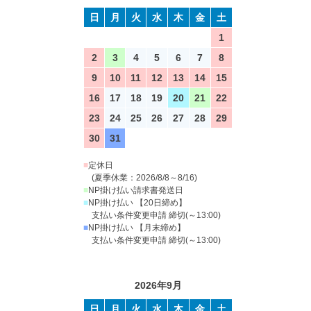
日
月
火
水
木
金
土
1
2
3
4
5
6
7
8
9
10
11
12
13
14
15
16
17
18
19
20
21
22
23
24
25
26
27
28
29
30
31
■
定休日
(夏季休業：2026/8/8～8/16)
■
NP掛け払い請求書発送日
■
NP掛け払い 【20日締め】
支払い条件変更申請 締切(～13:00)
■
NP掛け払い 【月末締め】
支払い条件変更申請 締切(～13:00)
2026年9月
日
月
火
水
木
金
土