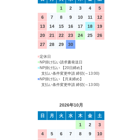
1
2
3
4
5
6
7
8
9
10
11
12
13
14
15
16
17
18
19
20
21
22
23
24
25
26
27
28
29
30
■
定休日
■
NP掛け払い請求書発送日
■
NP掛け払い 【20日締め】
支払い条件変更申請 締切(～13:00)
■
NP掛け払い 【月末締め】
支払い条件変更申請 締切(～13:00)
2026年10月
日
月
火
水
木
金
土
1
2
3
4
5
6
7
8
9
10