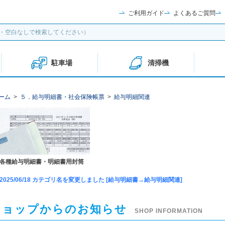
ご利用ガイド
よくあるご質問
駐車場
清掃機
ーム
>
５．給与明細書・社会保険帳票
>
給与明細関連
各種給与明細書・明細書用封筒
2025/06/18 カテゴリ名を変更しました [給与明細書→給与明細関連]
ショップからのお知らせ
SHOP INFORMATION