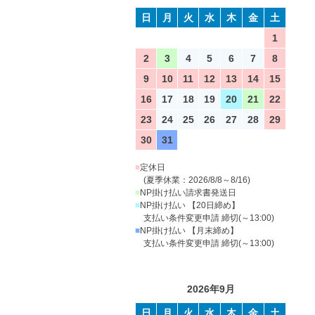
日
月
火
水
木
金
土
1
2
3
4
5
6
7
8
9
10
11
12
13
14
15
16
17
18
19
20
21
22
23
24
25
26
27
28
29
30
31
■
定休日
(夏季休業：2026/8/8～8/16)
■
NP掛け払い請求書発送日
■
NP掛け払い 【20日締め】
支払い条件変更申請 締切(～13:00)
■
NP掛け払い 【月末締め】
支払い条件変更申請 締切(～13:00)
2026年9月
日
月
火
水
木
金
土