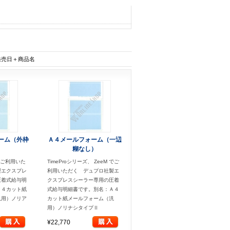
発売日＋商品名
ーム（外枠
Ａ４メールフォーム（一辺
）
糊なし）
ズでご利用いた
TimeProシリーズ、 ZeeM でご
製エクスプレ
利用いただく デュプロ社製エ
圧着式給与明
クスプレスシーラー専用の圧着
Ａ４カット紙
式給与明細書です。別名：Ａ４
汎用）ノリア
カット紙メールフォーム（汎
用）ノリナシタイプⅡ
¥22,770