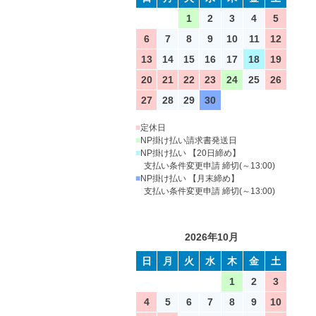
1
2
3
4
5
6
7
8
9
10
11
12
13
14
15
16
17
18
19
20
21
22
23
24
25
26
27
28
29
30
■
定休日
■
NP掛け払い請求書発送日
■
NP掛け払い 【20日締め】
支払い条件変更申請 締切(～13:00)
■
NP掛け払い 【月末締め】
支払い条件変更申請 締切(～13:00)
2026年10月
日
月
火
水
木
金
土
1
2
3
4
5
6
7
8
9
10