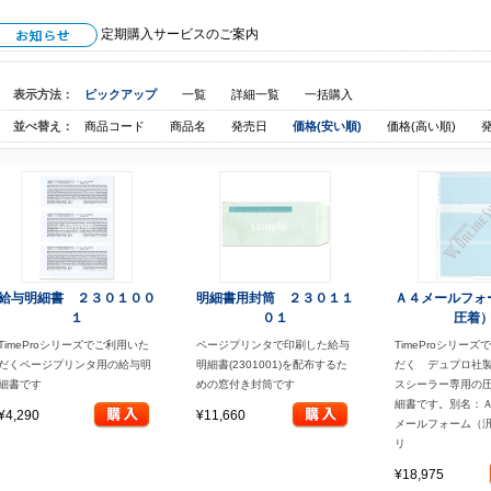
定期購入サービスのご案内
表示方法：
ピックアップ
一覧
詳細一覧
一括購入
並べ替え：
商品コード
商品名
発売日
価格(安い順)
価格(高い順)
給与明細書 ２３０１００
明細書用封筒 ２３０１１
Ａ４メールフォ
１
０１
圧着
TimeProシリーズでご利用いた
ページプリンタで印刷した給与
TimeProシリー
だくページプリンタ用の給与明
明細書(2301001)を配布するた
だく デュプロ社
細書です
めの窓付き封筒です
スシーラー専用の
細書です。別名：
¥4,290
¥11,660
メールフォーム（
リ
¥18,975