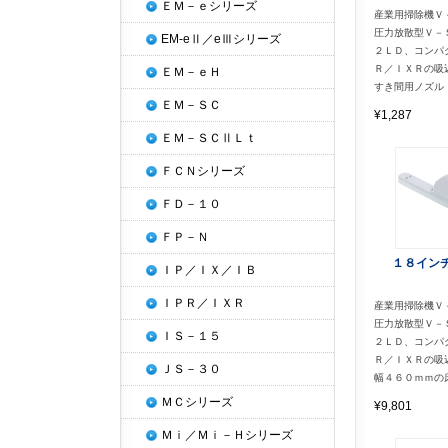
ＥＭ－ｅシリーズ
産業用掃除機Ｖ
圧力放散型Ｖ－
EM-eⅡ／eⅢシリーズ
２ＬＤ、コンパ
Ｒ／ＩＸＲの吸
ＥＭ－ｅＨ
すき間用ノズル
ＥＭ－ＳＣ
¥1,287
ＥＭ－ＳＣⅡＬｔ
ＦＣＮシリーズ
ＦＤ－１０
ＦＰ－Ｎ
１８イン
ＩＰ／ＩＸ／ＩＢ
ＩＰＲ／ＩＸＲ
産業用掃除機Ｖ
圧力放散型Ｖ－
ＩＳ－１５
２ＬＤ、コンパ
Ｒ／ＩＸＲの吸
ＪＳ－３０
幅４６０ｍｍの
ＭＣシリーズ
¥9,801
Ｍｉ／Ｍｉ－Ｈシリーズ