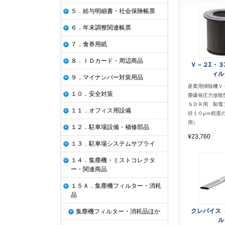
５．給与明細書・社会保険帳票
６．年末調整関連帳票
７．食券用紙
８．ＩＤカード・周辺商品
Ｖ－２Σ・３
ィル
９．マイナンバー対策用品
産業用掃除機Ｖ
１０．安全対策
塵爆発圧力放散
ＳＤＲ用 制電
１１．オフィス用設備
径１０μｍ程度
用）
１２．駐車場設備・補修部品
¥23,760
１３．駐車場システムサプライ
１４．集塵機・ミストコレクタ
ー・関連商品
１５Ａ．集塵機フィルター・消耗
品
クレバイス
集塵機フィルター・消耗品ほか
ル