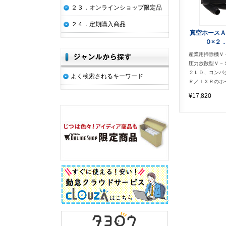
２３．オンラインショップ限定品
２４．定期購入商品
真空ホースＡ
０×２
産業用掃除機Ｖ
圧力放散型Ｖ－
２ＬＤ、コンパ
よく検索されるキーワード
Ｒ／ＩＸＲのホ
¥17,820