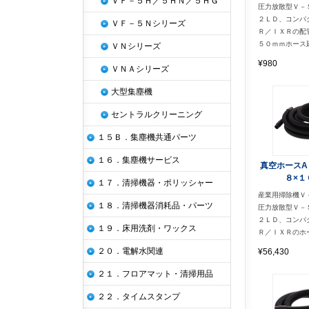
ＶＦ－５Ｈ／５ＨＮ／５ＨＧ
圧力放散型Ｖ－
２ＬＤ、コンパ
ＶＦ－５Ｎシリーズ
Ｒ／ＩＸＲの配
５０ｍｍホース
ＶＮシリーズ
¥980
ＶＮＡシリーズ
大型集塵機
セントラルクリーニング
１５Ｂ．集塵機共通パーツ
１６．集塵機サービス
真空ホースA
８×１
１７．清掃機器・ポリッシャー
産業用掃除機Ｖ
１８．清掃機器消耗品・パーツ
圧力放散型Ｖ－
２ＬＤ、コンパ
１９．床用洗剤・ワックス
Ｒ／ＩＸＲのホ
２０．電解水関連
¥56,430
２１．フロアマット・清掃用品
２２．タイムスタンプ