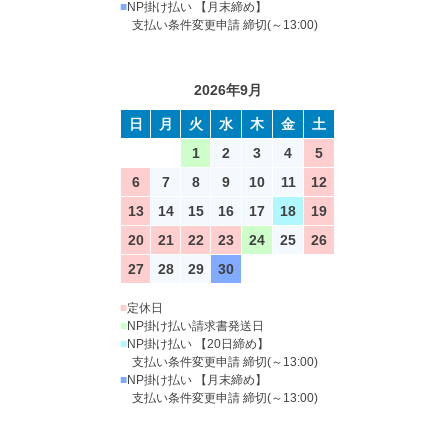
■
NP掛け払い 【月末締め】
支払い条件変更申請 締切(～13:00)
2026年9月
日
月
火
水
木
金
土
1
2
3
4
5
6
7
8
9
10
11
12
13
14
15
16
17
18
19
20
21
22
23
24
25
26
27
28
29
30
■
定休日
■
NP掛け払い請求書発送日
■
NP掛け払い 【20日締め】
支払い条件変更申請 締切(～13:00)
■
NP掛け払い 【月末締め】
支払い条件変更申請 締切(～13:00)