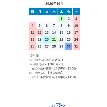
2026年10月
日
月
火
水
木
金
土
1
2
3
4
5
6
7
8
9
10
11
12
13
14
15
16
17
18
19
20
21
22
23
24
25
26
27
28
29
30
31
■
定休日
■
NP掛け払い請求書発送日
■
NP掛け払い 【20日締め】
支払い条件変更申請 締切(～13:00)
■
NP掛け払い 【月末締め】
支払い条件変更申請 締切(～13:00)