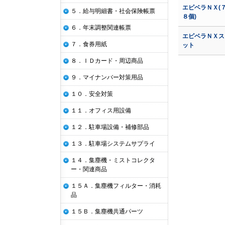
エピベラＮＸ(
５．給与明細書・社会保険帳票
８個)
６．年末調整関連帳票
エピベラＮＸス
７．食券用紙
ット
８．ＩＤカード・周辺商品
９．マイナンバー対策用品
１０．安全対策
１１．オフィス用設備
１２．駐車場設備・補修部品
１３．駐車場システムサプライ
１４．集塵機・ミストコレクタ
ー・関連商品
１５Ａ．集塵機フィルター・消耗
品
１５Ｂ．集塵機共通パーツ