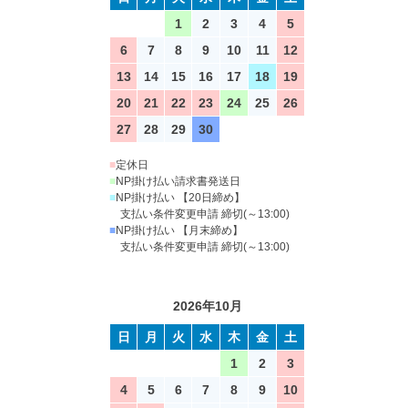
1
2
3
4
5
6
7
8
9
10
11
12
13
14
15
16
17
18
19
20
21
22
23
24
25
26
27
28
29
30
■
定休日
■
NP掛け払い請求書発送日
■
NP掛け払い 【20日締め】
支払い条件変更申請 締切(～13:00)
■
NP掛け払い 【月末締め】
支払い条件変更申請 締切(～13:00)
2026年10月
日
月
火
水
木
金
土
1
2
3
4
5
6
7
8
9
10