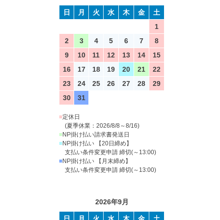
日
月
火
水
木
金
土
1
2
3
4
5
6
7
8
9
10
11
12
13
14
15
16
17
18
19
20
21
22
23
24
25
26
27
28
29
30
31
■
定休日
(夏季休業：2026/8/8～8/16)
■
NP掛け払い請求書発送日
■
NP掛け払い 【20日締め】
支払い条件変更申請 締切(～13:00)
■
NP掛け払い 【月末締め】
支払い条件変更申請 締切(～13:00)
2026年9月
日
月
火
水
木
金
土