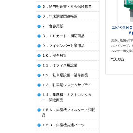
５．給与明細書・社会保険帳票
６．年末調整関連帳票
７．食券用紙
エピベラＮＸ
８
８．ＩＤカード・周辺商品
洗浄と殺菌が同
９．マイナンバー対策用品
ハンドソープ。
ペンサー用交換
１０．安全対策
¥16,082
１１．オフィス用設備
１２．駐車場設備・補修部品
１３．駐車場システムサプライ
１４．集塵機・ミストコレクタ
ー・関連商品
１５Ａ．集塵機フィルター・消耗
品
１５Ｂ．集塵機共通パーツ