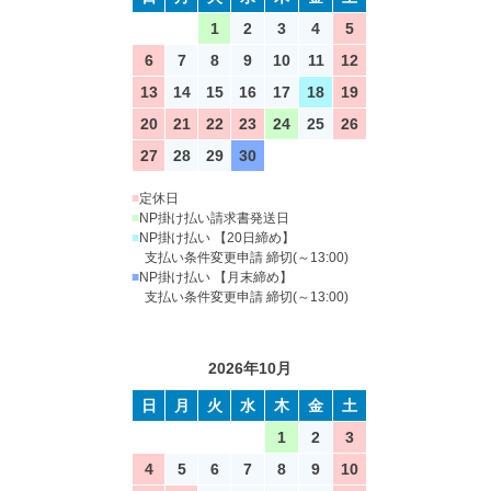
1
2
3
4
5
6
7
8
9
10
11
12
13
14
15
16
17
18
19
20
21
22
23
24
25
26
27
28
29
30
■
定休日
■
NP掛け払い請求書発送日
■
NP掛け払い 【20日締め】
支払い条件変更申請 締切(～13:00)
■
NP掛け払い 【月末締め】
支払い条件変更申請 締切(～13:00)
2026年10月
日
月
火
水
木
金
土
1
2
3
4
5
6
7
8
9
10