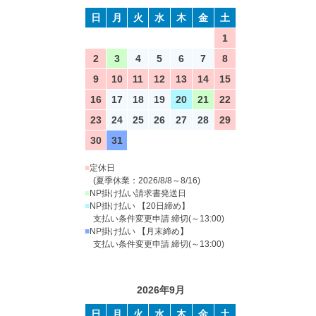
日
月
火
水
木
金
土
1
2
3
4
5
6
7
8
9
10
11
12
13
14
15
16
17
18
19
20
21
22
23
24
25
26
27
28
29
30
31
■
定休日
(夏季休業：2026/8/8～8/16)
■
NP掛け払い請求書発送日
■
NP掛け払い 【20日締め】
支払い条件変更申請 締切(～13:00)
■
NP掛け払い 【月末締め】
支払い条件変更申請 締切(～13:00)
2026年9月
日
月
火
水
木
金
土