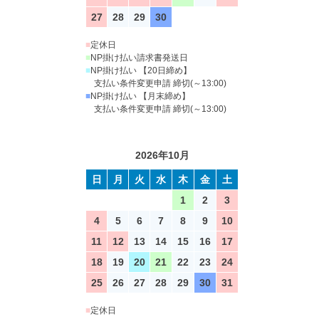
27
28
29
30
■
定休日
■
NP掛け払い請求書発送日
■
NP掛け払い 【20日締め】
支払い条件変更申請 締切(～13:00)
■
NP掛け払い 【月末締め】
支払い条件変更申請 締切(～13:00)
2026年10月
日
月
火
水
木
金
土
1
2
3
4
5
6
7
8
9
10
11
12
13
14
15
16
17
18
19
20
21
22
23
24
25
26
27
28
29
30
31
■
定休日