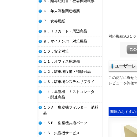
５．給与明細書・社会保険帳票
６．年末調整関連帳票
７．食券用紙
８．ＩＤカード・周辺商品
対応機種:AS１
９．マイナンバー対策用品
１０．安全対策
１１．オフィス用設備
ユーザーレ
１２．駐車場設備・補修部品
この商品に寄せ
１３．駐車場システムサプライ
レビューを評価
１４．集塵機・ミストコレクタ
ー・関連商品
１５Ａ．集塵機フィルター・消耗
関連のおすすめ
品
１５Ｂ．集塵機共通パーツ
１６．集塵機サービス