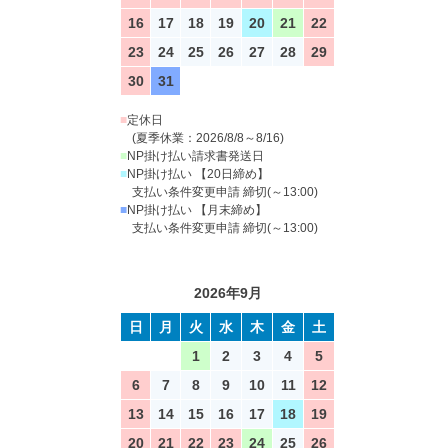
16
17
18
19
20
21
22
23
24
25
26
27
28
29
30
31
■
定休日
(夏季休業：2026/8/8～8/16)
■
NP掛け払い請求書発送日
■
NP掛け払い 【20日締め】
支払い条件変更申請 締切(～13:00)
■
NP掛け払い 【月末締め】
支払い条件変更申請 締切(～13:00)
2026年9月
日
月
火
水
木
金
土
1
2
3
4
5
6
7
8
9
10
11
12
13
14
15
16
17
18
19
20
21
22
23
24
25
26