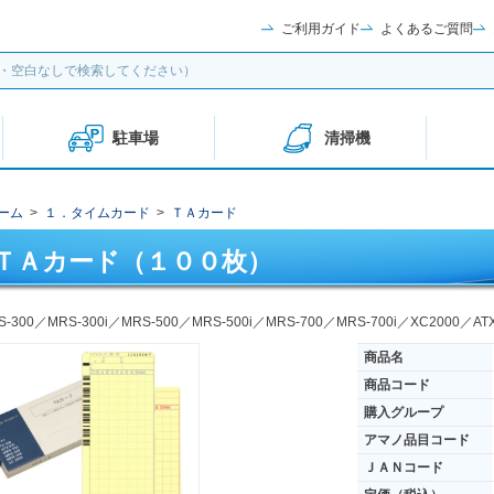
ご利用ガイド
よくあるご質問
駐車場
清掃機
ーム
>
１．タイムカード
>
ＴＡカード
ＴＡカード（１００枚）
S-300／MRS-300i／MRS-500／MRS-500i／MRS-700／MRS-700i／XC2000／
商品名
商品コード
購入グループ
アマノ品目コード
ＪＡＮコード