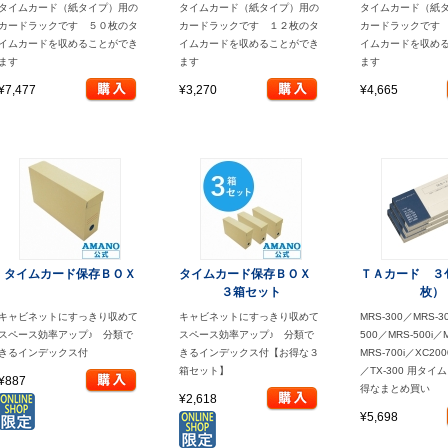
タイムカード（紙タイプ）用の
タイムカード（紙タイプ）用の
タイムカード（紙
カードラックです ５０枚のタ
カードラックです １２枚のタ
カードラックです
イムカードを収めることができ
イムカードを収めることができ
イムカードを収め
ます
ます
ます
¥7,477
¥3,270
¥4,665
タイムカード保存ＢＯＸ
タイムカード保存ＢＯＸ
ＴＡカード ３
３箱セット
枚）
キャビネットにすっきり収めて
キャビネットにすっきり収めて
MRS-300／MRS-3
スペース効率アップ♪ 分類で
スペース効率アップ♪ 分類で
500／MRS-500i／
きるインデックス付
きるインデックス付【お得な３
MRS-700i／XC20
箱セット】
／TX-300 用タ
¥887
得なまとめ買い
¥2,618
¥5,698