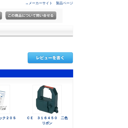
→メーカーサイト 製品ページ
ック２０Ｓ
ＣＥ ３１６４５０ 二色
リボン