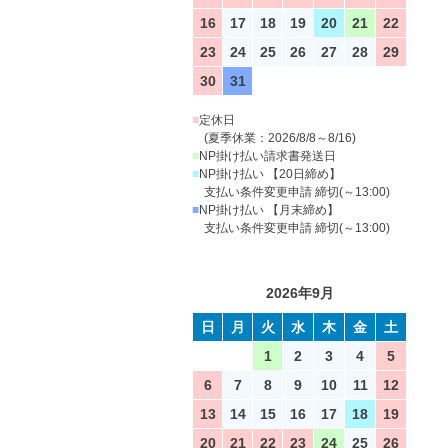
16
17
18
19
20
21
22
23
24
25
26
27
28
29
30
31
■
定休日
(夏季休業：2026/8/8～8/16)
■
NP掛け払い請求書発送日
■
NP掛け払い 【20日締め】
支払い条件変更申請 締切(～13:00)
■
NP掛け払い 【月末締め】
支払い条件変更申請 締切(～13:00)
2026年9月
日
月
火
水
木
金
土
1
2
3
4
5
6
7
8
9
10
11
12
13
14
15
16
17
18
19
20
21
22
23
24
25
26