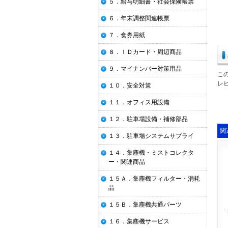
５．給与明細書・社会保険帳票
６．年末調整関連帳票
７．食券用紙
８．ＩＤカード・周辺商品
９．マイナンバー対策用品
こ
レ
１０．安全対策
１１．オフィス用設備
１２．駐車場設備・補修部品
関
１３．駐車場システムサプライ
１４．集塵機・ミストコレクタ
ー・関連商品
１５Ａ．集塵機フィルター・消耗
品
１５Ｂ．集塵機共通パーツ
１６．集塵機サービス