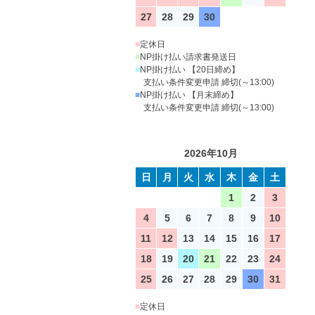
27
28
29
30
■
定休日
■
NP掛け払い請求書発送日
■
NP掛け払い 【20日締め】
支払い条件変更申請 締切(～13:00)
■
NP掛け払い 【月末締め】
支払い条件変更申請 締切(～13:00)
2026年10月
日
月
火
水
木
金
土
1
2
3
4
5
6
7
8
9
10
11
12
13
14
15
16
17
18
19
20
21
22
23
24
25
26
27
28
29
30
31
■
定休日