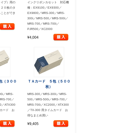
タイプ）用の
インクリボンカセット 対応機
 ２０枚のタ
種：EX9100／EX9300／
ることができ
EX9800／MRS-300／MRS-
300i／MRS-500／MRS-500i／
MRS-700／MRS-700i／
PJR500／XC2000
¥4,004
包（３００
ＴＡカード ５包（５００
枚）
00i／MRS-
MRS-300／MRS-300i／MRS-
MRS-700／
500／MRS-500i／MRS-700／
00／ATX300
MRS-700i／XC2000／ATX300
イムカード お
／TX-300 用タイムカード お
得なまとめ買い
¥9,405