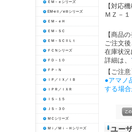
ＥＭ－ｅシリーズ
【対応機
EM-eⅡ／eⅢシリーズ
ＭＺ－１
ＥＭ－ｅＨ
ＥＭ－ＳＣ
【商品の
ＥＭ－ＳＣⅡＬｔ
ご注文後
在庫状況
ＦＣＮシリーズ
詳細は、
ＦＤ－１０
ＦＰ－Ｎ
【ご注意
●アマノ
ＩＰ／ＩＸ／ＩＢ
する場合
ＩＰＲ／ＩＸＲ
ＩＳ－１５
ＪＳ－３０
ＭＣシリーズ
ユー
Ｍｉ／Ｍｉ－Ｈシリーズ