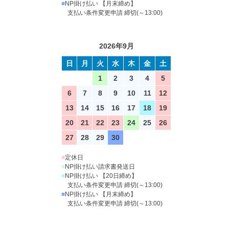
■
NP掛け払い 【月末締め】
支払い条件変更申請 締切(～13:00)
2026年9月
日
月
火
水
木
金
土
1
2
3
4
5
6
7
8
9
10
11
12
13
14
15
16
17
18
19
20
21
22
23
24
25
26
27
28
29
30
■
定休日
■
NP掛け払い請求書発送日
■
NP掛け払い 【20日締め】
支払い条件変更申請 締切(～13:00)
■
NP掛け払い 【月末締め】
支払い条件変更申請 締切(～13:00)