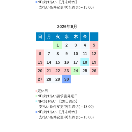
■
NP掛け払い 【月末締め】
支払い条件変更申請 締切(～13:00)
2026年9月
日
月
火
水
木
金
土
1
2
3
4
5
6
7
8
9
10
11
12
13
14
15
16
17
18
19
20
21
22
23
24
25
26
27
28
29
30
■
定休日
■
NP掛け払い請求書発送日
■
NP掛け払い 【20日締め】
支払い条件変更申請 締切(～13:00)
■
NP掛け払い 【月末締め】
支払い条件変更申請 締切(～13:00)