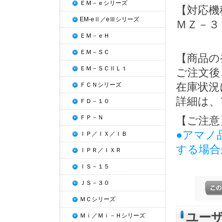
ＥＭ－ｅシリーズ
【対応機
EM-eⅡ／eⅢシリーズ
ＭＺ－３
ＥＭ－ｅＨ
ＥＭ－ＳＣ
【商品の
ＥＭ－ＳＣⅡＬｔ
ご注文後
在庫状況
ＦＣＮシリーズ
詳細は、
ＦＤ－１０
ＦＰ－Ｎ
【ご注意
●アマノ
ＩＰ／ＩＸ／ＩＢ
する場合
ＩＰＲ／ＩＸＲ
ＩＳ－１５
ＪＳ－３０
ＭＣシリーズ
ユー
Ｍｉ／Ｍｉ－Ｈシリーズ