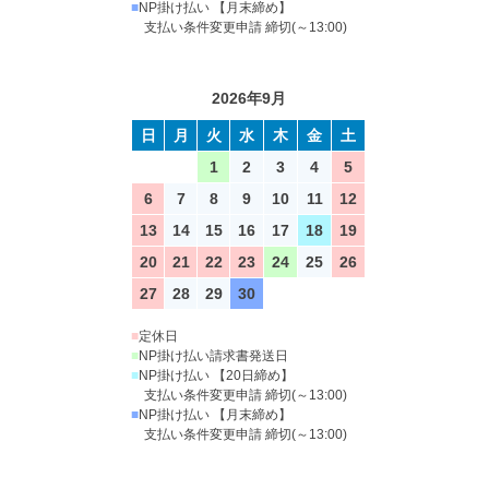
■
NP掛け払い 【月末締め】
支払い条件変更申請 締切(～13:00)
2026年9月
日
月
火
水
木
金
土
1
2
3
4
5
6
7
8
9
10
11
12
13
14
15
16
17
18
19
20
21
22
23
24
25
26
27
28
29
30
■
定休日
■
NP掛け払い請求書発送日
■
NP掛け払い 【20日締め】
支払い条件変更申請 締切(～13:00)
■
NP掛け払い 【月末締め】
支払い条件変更申請 締切(～13:00)