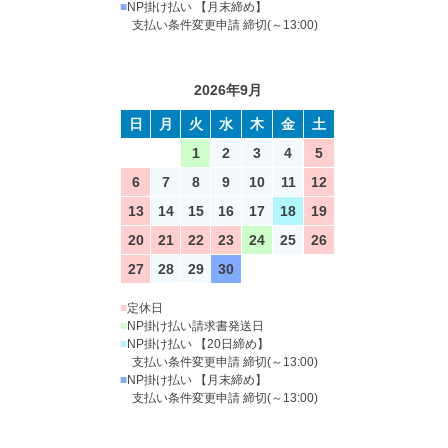
■
NP掛け払い 【月末締め】
支払い条件変更申請 締切(～13:00)
2026年9月
日
月
火
水
木
金
土
1
2
3
4
5
6
7
8
9
10
11
12
13
14
15
16
17
18
19
20
21
22
23
24
25
26
27
28
29
30
■
定休日
■
NP掛け払い請求書発送日
■
NP掛け払い 【20日締め】
支払い条件変更申請 締切(～13:00)
■
NP掛け払い 【月末締め】
支払い条件変更申請 締切(～13:00)