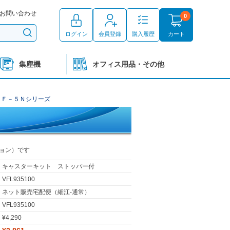
お問い合わせ
0
ログイン
会員登録
購入履歴
カート
集塵機
オフィス用品・その他
ＶＦ－５Ｎシリーズ
ョン）です
キャスターキット ストッパー付
VFL935100
ネット販売宅配便（細江-通常）
VFL935100
¥4,290