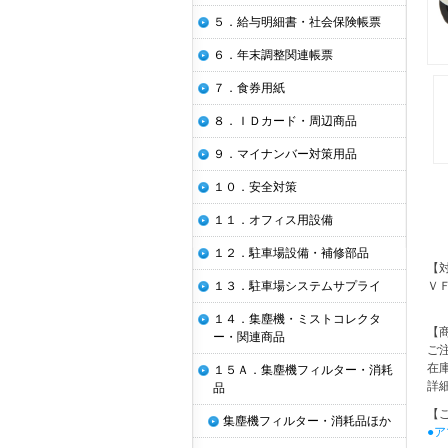
５．給与明細書・社会保険帳票
６．年末調整関連帳票
７．食券用紙
８．ＩＤカード・周辺商品
９．マイナンバー対策用品
１０．安全対策
１１．オフィス用設備
１２．駐車場設備・補修部品
【
１３．駐車場システムサプライ
Ｖ
１４．集塵機・ミストコレクタ
【
ー・関連商品
ご
在
１５Ａ．集塵機フィルター・消耗
詳
品
【
集塵機フィルター・消耗品ほか
●