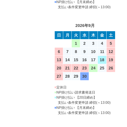
■
NP掛け払い 【月末締め】
支払い条件変更申請 締切(～13:00)
2026年9月
日
月
火
水
木
金
土
1
2
3
4
5
6
7
8
9
10
11
12
13
14
15
16
17
18
19
20
21
22
23
24
25
26
27
28
29
30
■
定休日
■
NP掛け払い請求書発送日
■
NP掛け払い 【20日締め】
支払い条件変更申請 締切(～13:00)
■
NP掛け払い 【月末締め】
支払い条件変更申請 締切(～13:00)