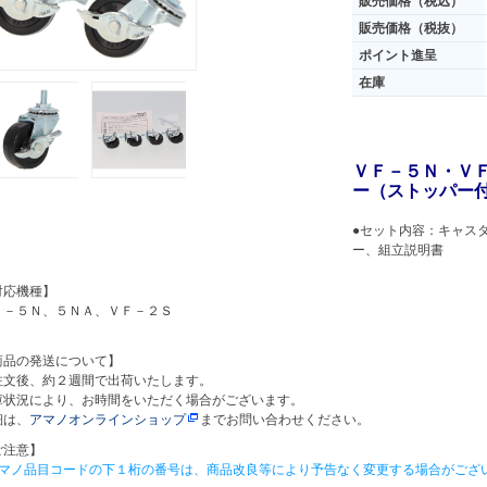
販売価格（税込）
販売価格（税抜）
ポイント進呈
在庫
ＶＦ－５Ｎ・Ｖ
ー（ストッパー
●セット内容：キャス
ー、組立説明書
対応機種】
Ｆ－５Ｎ、５ＮＡ、ＶＦ－２Ｓ
商品の発送について】
注文後、約２週間で出荷いたします。
庫状況により、お時間をいただく場合がございます。
細は、
アマノオンラインショップ
までお問い合わせください。
ご注意】
アマノ品目コードの下１桁の番号は、商品改良等により予告なく変更する場合がござ