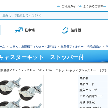
ご利用ガイド
よくあるご質問
駐車場
清掃機
ーム
>
１５Ａ．集塵機フィルター・消耗品
>
集塵機フィルター・消耗品ほか
>
キャスターキット ストッパー付
型集塵機ＶＦ－５Ｎ・５ＮＡ・VF－２S用 ストッパー付タイプキャスター（オプシ
商品名
商品コード
購入グループ
アマノ品目コード
定価（税込）