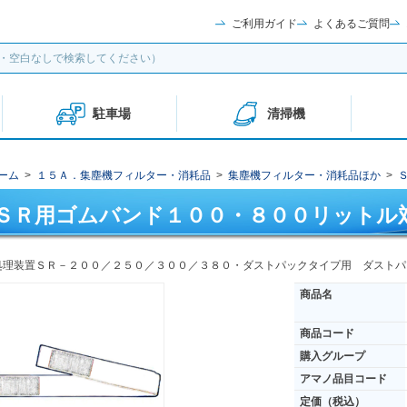
ご利用ガイド
よくあるご質問
駐車場
清掃機
ーム
>
１５Ａ．集塵機フィルター・消耗品
>
集塵機フィルター・消耗品ほか
>
ＳＲ用ゴムバンド１００・８００リットル
処理装置ＳＲ－２００／２５０／３００／３８０・ダストパックタイプ用 ダストパ
商品名
商品コード
購入グループ
アマノ品目コード
定価（税込）