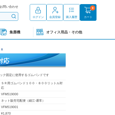
お問い合わせ
0
ログイン
会員登録
購入履歴
カート
集塵機
オフィス用品・その他
ＳＲ
対応
ック固定に使用するゴムバンドです
ＳＲ用ゴムバンド１００・８００リットル対
応
VFM519000
ネット販売宅配便（細江-通常）
VFM519001
¥1,870