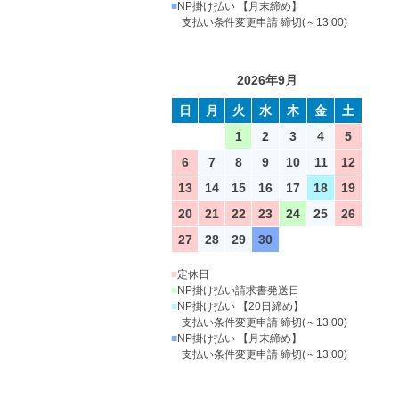
■
NP掛け払い 【月末締め】
支払い条件変更申請 締切(～13:00)
2026年9月
日
月
火
水
木
金
土
1
2
3
4
5
6
7
8
9
10
11
12
13
14
15
16
17
18
19
20
21
22
23
24
25
26
27
28
29
30
■
定休日
■
NP掛け払い請求書発送日
■
NP掛け払い 【20日締め】
支払い条件変更申請 締切(～13:00)
■
NP掛け払い 【月末締め】
支払い条件変更申請 締切(～13:00)