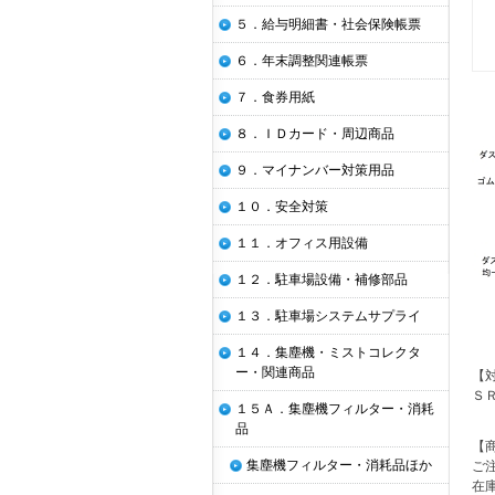
５．給与明細書・社会保険帳票
６．年末調整関連帳票
７．食券用紙
８．ＩＤカード・周辺商品
９．マイナンバー対策用品
１０．安全対策
１１．オフィス用設備
１２．駐車場設備・補修部品
１３．駐車場システムサプライ
１４．集塵機・ミストコレクタ
ー・関連商品
【
Ｓ
１５Ａ．集塵機フィルター・消耗
品
【
集塵機フィルター・消耗品ほか
ご
在