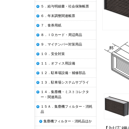
５．給与明細書・社会保険帳票
６．年末調整関連帳票
７．食券用紙
８．ＩＤカード・周辺商品
９．マイナンバー対策用品
１０．安全対策
１１．オフィス用設備
１２．駐車場設備・補修部品
１３．駐車場システムサプライ
１４．集塵機・ミストコレクタ
ー・関連商品
１５Ａ．集塵機フィルター・消耗
品
集塵機フィルター・消耗品ほか