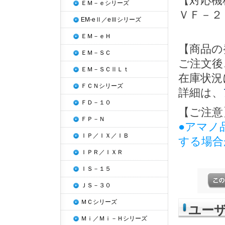
【対応機
ＥＭ－ｅシリーズ
ＶＦ－２
EM-eⅡ／eⅢシリーズ
ＥＭ－ｅＨ
【商品の
ＥＭ－ＳＣ
ご注文後
ＥＭ－ＳＣⅡＬｔ
在庫状況
ＦＣＮシリーズ
詳細は、
ＦＤ－１０
【ご注意
ＦＰ－Ｎ
●アマノ
ＩＰ／ＩＸ／ＩＢ
する場合
ＩＰＲ／ＩＸＲ
ＩＳ－１５
ＪＳ－３０
ＭＣシリーズ
ユー
Ｍｉ／Ｍｉ－Ｈシリーズ