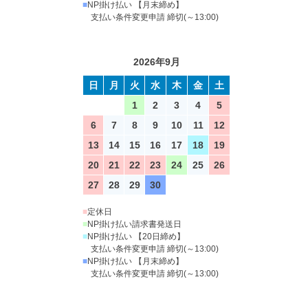
■
NP掛け払い 【月末締め】
支払い条件変更申請 締切(～13:00)
2026年9月
日
月
火
水
木
金
土
1
2
3
4
5
6
7
8
9
10
11
12
13
14
15
16
17
18
19
20
21
22
23
24
25
26
27
28
29
30
■
定休日
■
NP掛け払い請求書発送日
■
NP掛け払い 【20日締め】
支払い条件変更申請 締切(～13:00)
■
NP掛け払い 【月末締め】
支払い条件変更申請 締切(～13:00)