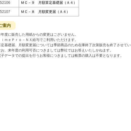
52106
ＭＣ－９ 月額算定基礎届（Ａ４）
52107
ＭＣ－８ 月額変更届（Ａ４）
ご案内
昨年度に販売した用紙からの変更はございません。
ＴｉｍｅＰｒｏ－ＮＸ給与でご利用いただけます。
算定基礎届、月額変更届については季節商品のため在庫終了次第販売を終了させてい
お、来年度の利用可否につきましては弊社ではお答えいたしかねます。
電子データでの提出を行うお客様につきましては帳票の購入は不要となります。