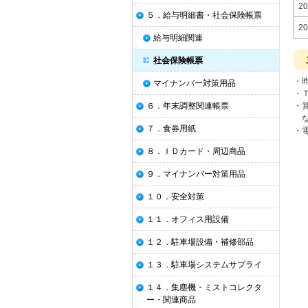
20
５．給与明細書・社会保険帳票
20
給与明細関連
社会保険帳票
・
マイナンバー対策用品
・
６．年末調整関連帳票
・
な
７．食券用紙
・
８．ＩＤカード・周辺商品
９．マイナンバー対策用品
１０．安全対策
１１．オフィス用設備
１２．駐車場設備・補修部品
１３．駐車場システムサプライ
１４．集塵機・ミストコレクタ
ー・関連商品