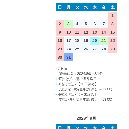
日
月
火
水
木
金
土
1
2
3
4
5
6
7
8
9
10
11
12
13
14
15
16
17
18
19
20
21
22
23
24
25
26
27
28
29
30
31
■
定休日
(夏季休業：2026/8/8～8/16)
■
NP掛け払い請求書発送日
■
NP掛け払い 【20日締め】
支払い条件変更申請 締切(～13:00)
■
NP掛け払い 【月末締め】
支払い条件変更申請 締切(～13:00)
2026年9月
日
月
火
水
木
金
土