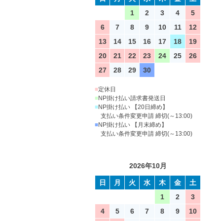
1
2
3
4
5
6
7
8
9
10
11
12
13
14
15
16
17
18
19
20
21
22
23
24
25
26
27
28
29
30
■
定休日
■
NP掛け払い請求書発送日
■
NP掛け払い 【20日締め】
支払い条件変更申請 締切(～13:00)
■
NP掛け払い 【月末締め】
支払い条件変更申請 締切(～13:00)
2026年10月
日
月
火
水
木
金
土
1
2
3
4
5
6
7
8
9
10