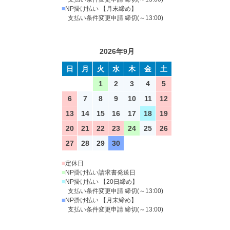
■
NP掛け払い 【月末締め】
支払い条件変更申請 締切(～13:00)
2026年9月
日
月
火
水
木
金
土
1
2
3
4
5
6
7
8
9
10
11
12
13
14
15
16
17
18
19
20
21
22
23
24
25
26
27
28
29
30
■
定休日
■
NP掛け払い請求書発送日
■
NP掛け払い 【20日締め】
支払い条件変更申請 締切(～13:00)
■
NP掛け払い 【月末締め】
支払い条件変更申請 締切(～13:00)