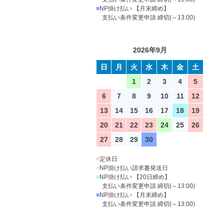
■
NP掛け払い 【月末締め】
支払い条件変更申請 締切(～13:00)
2026年9月
日
月
火
水
木
金
土
1
2
3
4
5
6
7
8
9
10
11
12
13
14
15
16
17
18
19
20
21
22
23
24
25
26
27
28
29
30
■
定休日
■
NP掛け払い請求書発送日
■
NP掛け払い 【20日締め】
支払い条件変更申請 締切(～13:00)
■
NP掛け払い 【月末締め】
支払い条件変更申請 締切(～13:00)