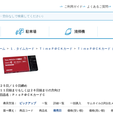
ご利用ガイド
よくあるご質問
駐車場
清掃機
ーム
>
１．タイムカード
>
ＴｉｍｅＰ＠ＣＫカード
>
ＴｉｍｅＰ＠ＣＫカード
２５日／１０日締め
１１日始まりもしくは２６日始まりの方向け
旧品名：ＰｒｏＰ＠ＣＫカードＣ
表示方法：
ピックアップ
一覧
詳細一覧
一括購入
サムネイル(1列)(右
並べ替え：
商品コード
商品名
発売日
価格(安い順)
価格(高い順)