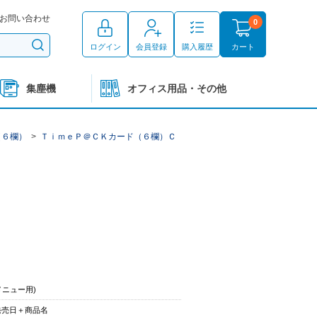
お問い合わせ
0
ログイン
会員登録
購入履歴
カート
集塵機
オフィス用品・その他
（６欄）
>
ＴｉｍｅＰ＠ＣＫカード（６欄）Ｃ
メニュー用)
発売日＋商品名