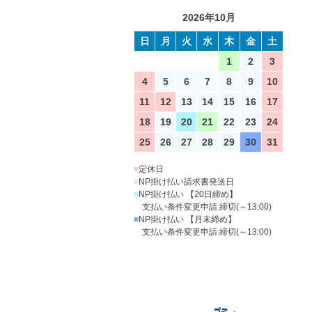
2026年10月
日
月
火
水
木
金
土
1
2
3
4
5
6
7
8
9
10
11
12
13
14
15
16
17
18
19
20
21
22
23
24
25
26
27
28
29
30
31
■
定休日
■
NP掛け払い請求書発送日
■
NP掛け払い 【20日締め】
支払い条件変更申請 締切(～13:00)
■
NP掛け払い 【月末締め】
支払い条件変更申請 締切(～13:00)