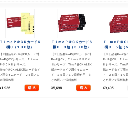
ＴｉｍｅＰ＠ＣＫカード６
ＴｉｍｅＰ＠ＣＫカード６
ＴｉｍｅＰ＠Ｃ
欄Ｃ（１００枚）
欄Ｃ ３包（３００枚）
欄Ｃ ５包（
【※旧品名ProP@CKカードC】
【※旧品名ProP@CKカードC】
【※旧品名ProP@
ProP@CKシリーズ、Ｔｉｍｅ
ProP@CK、ＴｉｍｅＰ＠ＣＫ
ProP@CK、Ｔｉ
Ｐ＠ＣＫⅢシリーズ、
Ⅲシリーズ、TimeP@CK ALEX
Ⅲシリーズ、TimeP
TimeP@CK ALEX紙カードタイ
紙カードタイプ用タイムカー
紙カードタイプ用
プ用タイムカード ２５日／１
ド ２５日／１０日締め用 ま
ド ２５日／１０
０日締め用
とめ買いで送料無料
とめ買いで送料無
¥1,936
¥5,698
¥9,405