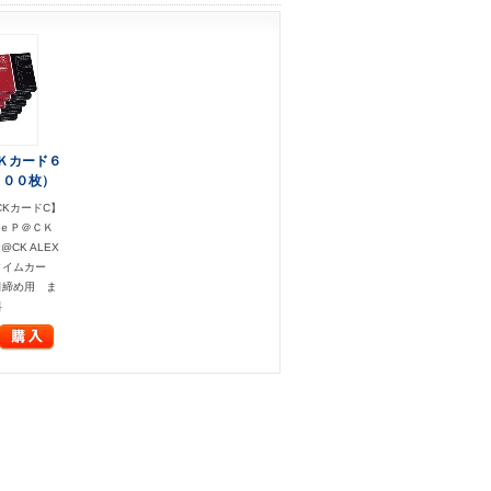
Ｋカード６
５００枚）
CKカードC】
ｍｅＰ＠ＣＫ
@CK ALEX
タイムカー
日締め用 ま
料