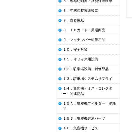
５．給与明細書・社会保険帳票
６．年末調整関連帳票
７．食券用紙
８．ＩＤカード・周辺商品
９．マイナンバー対策用品
１０．安全対策
１１．オフィス用設備
１２．駐車場設備・補修部品
１３．駐車場システムサプライ
１４．集塵機・ミストコレクタ
ー・関連商品
１５Ａ．集塵機フィルター・消耗
品
１５Ｂ．集塵機共通パーツ
１６．集塵機サービス