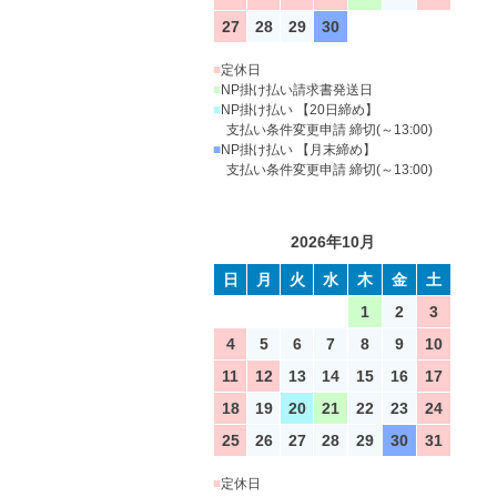
27
28
29
30
■
定休日
■
NP掛け払い請求書発送日
■
NP掛け払い 【20日締め】
支払い条件変更申請 締切(～13:00)
■
NP掛け払い 【月末締め】
支払い条件変更申請 締切(～13:00)
2026年10月
日
月
火
水
木
金
土
1
2
3
4
5
6
7
8
9
10
11
12
13
14
15
16
17
18
19
20
21
22
23
24
25
26
27
28
29
30
31
■
定休日