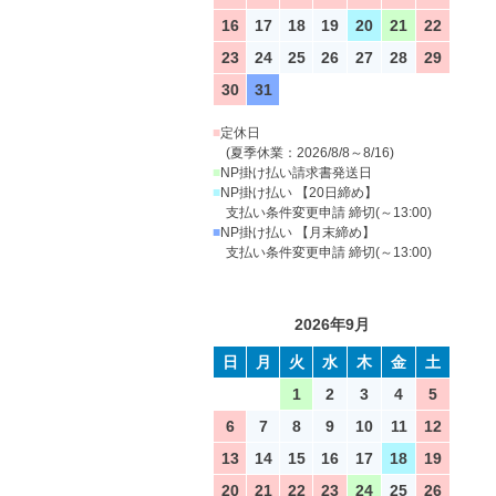
16
17
18
19
20
21
22
23
24
25
26
27
28
29
30
31
■
定休日
(夏季休業：2026/8/8～8/16)
■
NP掛け払い請求書発送日
■
NP掛け払い 【20日締め】
支払い条件変更申請 締切(～13:00)
■
NP掛け払い 【月末締め】
支払い条件変更申請 締切(～13:00)
2026年9月
日
月
火
水
木
金
土
1
2
3
4
5
6
7
8
9
10
11
12
13
14
15
16
17
18
19
20
21
22
23
24
25
26