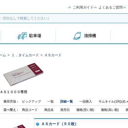
ご利用ガイド
よくあるご質問
駐車場
清掃機
ーム
>
１．タイムカード
>
ＡＳカード
ＡＳ１０００専用
表示方法：
ピックアップ
一覧
詳細一覧
一括購入
サムネイル(1列)(右
並べ替え：
商品コード
商品名
発売日
価格(安い順)
価格(高い順)
ＡＳカード（５０枚）