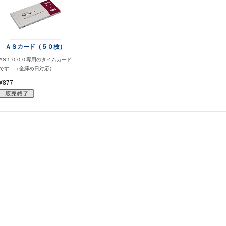
ＡＳカード（５０枚）
AS１０００専用のタイムカード
です （全締め日対応）
¥877