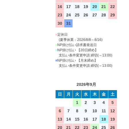
16
17
18
19
20
21
22
23
24
25
26
27
28
29
30
31
■
定休日
(夏季休業：2026/8/8～8/16)
■
NP掛け払い請求書発送日
■
NP掛け払い 【20日締め】
支払い条件変更申請 締切(～13:00)
■
NP掛け払い 【月末締め】
支払い条件変更申請 締切(～13:00)
2026年9月
日
月
火
水
木
金
土
1
2
3
4
5
6
7
8
9
10
11
12
13
14
15
16
17
18
19
20
21
22
23
24
25
26