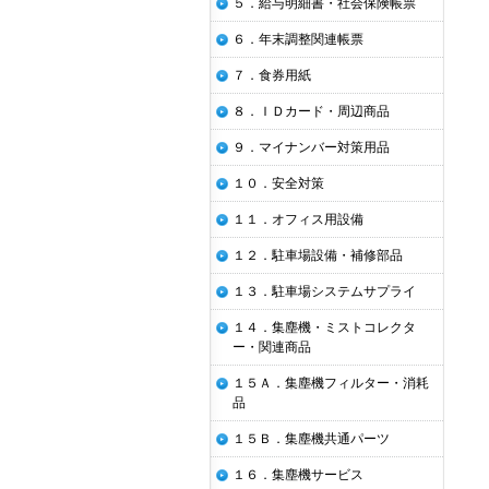
５．給与明細書・社会保険帳票
６．年末調整関連帳票
７．食券用紙
８．ＩＤカード・周辺商品
９．マイナンバー対策用品
１０．安全対策
１１．オフィス用設備
１２．駐車場設備・補修部品
１３．駐車場システムサプライ
１４．集塵機・ミストコレクタ
ー・関連商品
１５Ａ．集塵機フィルター・消耗
品
１５Ｂ．集塵機共通パーツ
１６．集塵機サービス