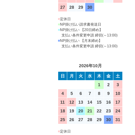
27
28
29
30
■
定休日
■
NP掛け払い請求書発送日
■
NP掛け払い 【20日締め】
支払い条件変更申請 締切(～13:00)
■
NP掛け払い 【月末締め】
支払い条件変更申請 締切(～13:00)
2026年10月
日
月
火
水
木
金
土
1
2
3
4
5
6
7
8
9
10
11
12
13
14
15
16
17
18
19
20
21
22
23
24
25
26
27
28
29
30
31
■
定休日