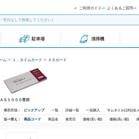
ご利用ガイド
よくあるご質問
駐車場
清掃機
ーム
>
１．タイムカード
>
ＡＳカード
ＡＳ１０００専用
表示方法：
ピックアップ
一覧
詳細一覧
一括購入
サムネイル(1列)(右
並べ替え：
商品コード
商品名
発売日
価格(安い順)
価格(高い順)