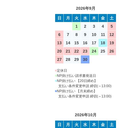
2026年9月
日
月
火
水
木
金
土
1
2
3
4
5
6
7
8
9
10
11
12
13
14
15
16
17
18
19
20
21
22
23
24
25
26
27
28
29
30
■
定休日
■
NP掛け払い請求書発送日
■
NP掛け払い 【20日締め】
支払い条件変更申請 締切(～13:00)
■
NP掛け払い 【月末締め】
支払い条件変更申請 締切(～13:00)
2026年10月
日
月
火
水
木
金
土