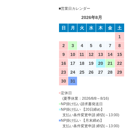
■営業日カレンダー
2026年8月
日
月
火
水
木
金
土
1
2
3
4
5
6
7
8
9
10
11
12
13
14
15
16
17
18
19
20
21
22
23
24
25
26
27
28
29
30
31
■
定休日
(夏季休業：2026/8/8～8/16)
■
NP掛け払い請求書発送日
■
NP掛け払い 【20日締め】
支払い条件変更申請 締切(～13:00)
■
NP掛け払い 【月末締め】
支払い条件変更申請 締切(～13:00)