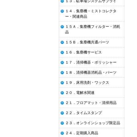
１３．駐車場システムサプライ
１４．集塵機・ミストコレクタ
ー・関連商品
１５Ａ．集塵機フィルター・消耗
品
１５Ｂ．集塵機共通パーツ
１６．集塵機サービス
１７．清掃機器・ポリッシャー
１８．清掃機器消耗品・パーツ
１９．床用洗剤・ワックス
２０．電解水関連
２１．フロアマット・清掃用品
２２．タイムスタンプ
２３．オンラインショップ限定品
２４．定期購入商品