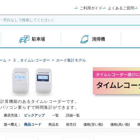
ご利用ガイド
よくあるご質問
駐車場
清掃機
ーム
>
３．タイムレコーダー
>
カード集計モデル
計算機能のあるタイムレコーダーです。
パソコン要らずで時間集計ができます。
表示方法：
ピックアップ
一覧
詳細一覧
並べ替え：
商品コード
商品名
発売日
価格(安い順)
価格(高い順)