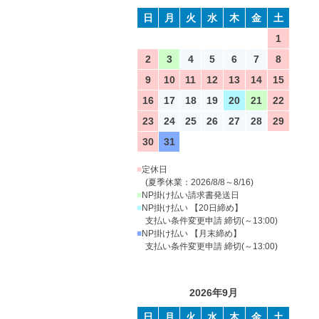
日
月
火
水
木
金
土
1
2
3
4
5
6
7
8
9
10
11
12
13
14
15
16
17
18
19
20
21
22
23
24
25
26
27
28
29
30
31
■
定休日
(夏季休業：2026/8/8～8/16)
■
NP掛け払い請求書発送日
■
NP掛け払い 【20日締め】
支払い条件変更申請 締切(～13:00)
■
NP掛け払い 【月末締め】
支払い条件変更申請 締切(～13:00)
2026年9月
日
月
火
水
木
金
土