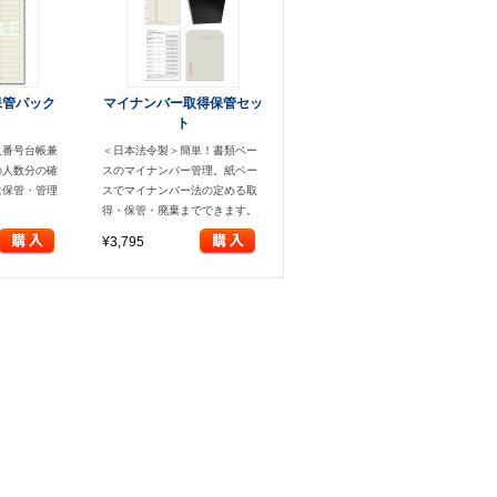
保管パック
マイナンバー取得保管セッ
ト
人番号台帳兼
＜日本法令製＞簡単！書類ベー
の人数分の確
スのマイナンバー管理。紙ベー
に保管・管理
スでマイナンバー法の定める取
得・保管・廃棄までできます。
¥3,795