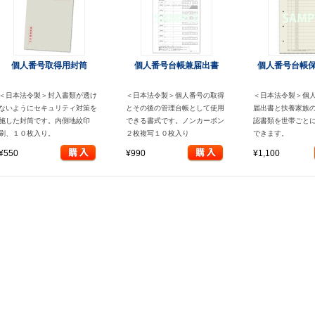
個人番号取得用封筒
個人番号台帳兼届出書
個人番号台帳
＜日本法令製＞封入書類が透け
＜日本法令製＞個人番号の取得
＜日本法令製＞個
ないようにセキュリティ対策を
とその後の管理台帳として使用
届出書と扶養家族
施した封筒です。内側地紋印
できる書式です。ノンカーボン
認書類を世帯ごと
刷、１０枚入り。
２枚複写１０枚入り
できます。
¥550
¥990
¥1,100