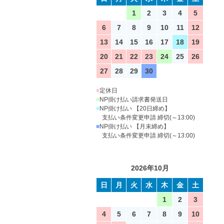
1
2
3
4
5
6
7
8
9
10
11
12
13
14
15
16
17
18
19
20
21
22
23
24
25
26
27
28
29
30
■
定休日
■
NP掛け払い請求書発送日
■
NP掛け払い 【20日締め】
支払い条件変更申請 締切(～13:00)
■
NP掛け払い 【月末締め】
支払い条件変更申請 締切(～13:00)
2026年10月
日
月
火
水
木
金
土
1
2
3
4
5
6
7
8
9
10