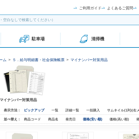
ご利用ガイド
よくあるご質問
駐車場
清掃機
ーム
>
５．給与明細書・社会保険帳票
>
マイナンバー対策用品
マイナンバー対策用品
表示方法：
ピックアップ
一覧
詳細一覧
一括購入
サムネイル(1列)(右
並べ替え：
商品コード
商品名
発売日
価格(安い順)
価格(高い順)