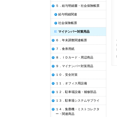
５．給与明細書・社会保険帳票
給与明細関連
社会保険帳票
マイナンバー対策用品
６．年末調整関連帳票
７．食券用紙
８．ＩＤカード・周辺商品
９．マイナンバー対策用品
１０．安全対策
１１．オフィス用設備
１２．駐車場設備・補修部品
１３．駐車場システムサプライ
１４．集塵機・ミストコレクタ
ー・関連商品