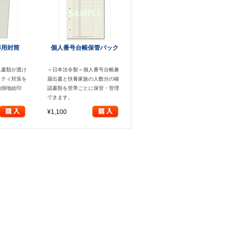
得用封筒
個人番号台帳保管パック
入書類が透け
＜日本法令製＞個人番号台帳兼
リティ対策を
届出書と扶養家族の人数分の確
内側地紋印
認書類を世帯ごとに保管・管理
できます。
¥1,100