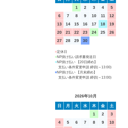
1
2
3
4
5
6
7
8
9
10
11
12
13
14
15
16
17
18
19
20
21
22
23
24
25
26
27
28
29
30
■
定休日
■
NP掛け払い請求書発送日
■
NP掛け払い 【20日締め】
支払い条件変更申請 締切(～13:00)
■
NP掛け払い 【月末締め】
支払い条件変更申請 締切(～13:00)
2026年10月
日
月
火
水
木
金
土
1
2
3
4
5
6
7
8
9
10