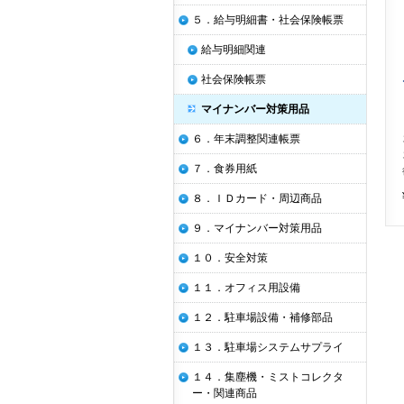
５．給与明細書・社会保険帳票
給与明細関連
社会保険帳票
マイナンバー対策用品
６．年末調整関連帳票
７．食券用紙
８．ＩＤカード・周辺商品
９．マイナンバー対策用品
１０．安全対策
１１．オフィス用設備
１２．駐車場設備・補修部品
１３．駐車場システムサプライ
１４．集塵機・ミストコレクタ
ー・関連商品