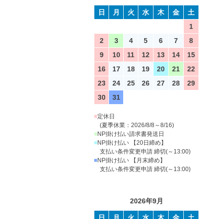
日
月
火
水
木
金
土
1
2
3
4
5
6
7
8
9
10
11
12
13
14
15
16
17
18
19
20
21
22
23
24
25
26
27
28
29
30
31
■
定休日
(夏季休業：2026/8/8～8/16)
■
NP掛け払い請求書発送日
■
NP掛け払い 【20日締め】
支払い条件変更申請 締切(～13:00)
■
NP掛け払い 【月末締め】
支払い条件変更申請 締切(～13:00)
2026年9月
日
月
火
水
木
金
土