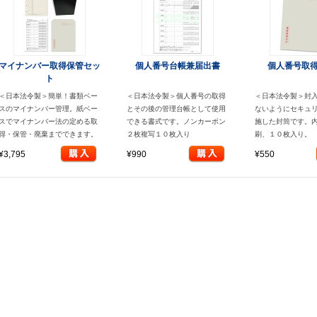
マイナンバー取得保管セッ
個人番号台帳兼届出書
個人番号取
ト
＜日本法令製＞簡単！書類ベー
＜日本法令製＞個人番号の取得
＜日本法令製＞封
スのマイナンバー管理。紙ベー
とその後の管理台帳として使用
ないようにセキュ
スでマイナンバー法の定める取
できる書式です。ノンカーボン
施した封筒です。
得・保管・廃棄までできます。
２枚複写１０枚入り
刷、１０枚入り。
¥3,795
¥990
¥550