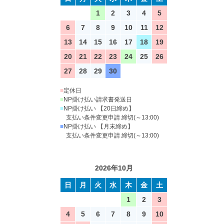
1
2
3
4
5
6
7
8
9
10
11
12
13
14
15
16
17
18
19
20
21
22
23
24
25
26
27
28
29
30
■
定休日
■
NP掛け払い請求書発送日
■
NP掛け払い 【20日締め】
支払い条件変更申請 締切(～13:00)
■
NP掛け払い 【月末締め】
支払い条件変更申請 締切(～13:00)
2026年10月
日
月
火
水
木
金
土
1
2
3
4
5
6
7
8
9
10