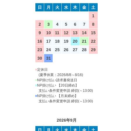
日
月
火
水
木
金
土
1
2
3
4
5
6
7
8
9
10
11
12
13
14
15
16
17
18
19
20
21
22
23
24
25
26
27
28
29
30
31
■
定休日
(夏季休業：2026/8/8～8/16)
■
NP掛け払い請求書発送日
■
NP掛け払い 【20日締め】
支払い条件変更申請 締切(～13:00)
■
NP掛け払い 【月末締め】
支払い条件変更申請 締切(～13:00)
2026年9月
日
月
火
水
木
金
土