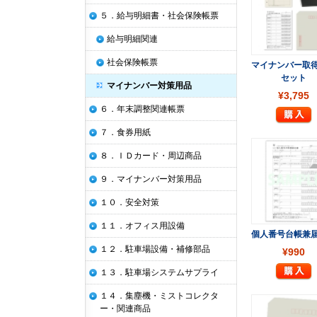
５．給与明細書・社会保険帳票
給与明細関連
社会保険帳票
マイナンバー取
セット
マイナンバー対策用品
¥3,795
６．年末調整関連帳票
７．食券用紙
８．ＩＤカード・周辺商品
９．マイナンバー対策用品
１０．安全対策
１１．オフィス用設備
個人番号台帳兼
１２．駐車場設備・補修部品
¥990
１３．駐車場システムサプライ
１４．集塵機・ミストコレクタ
ー・関連商品