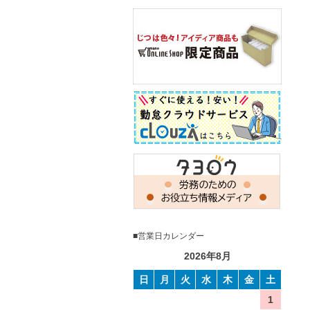
■営業日カレンダー
2026年8月
日
月
火
水
木
金
土
1