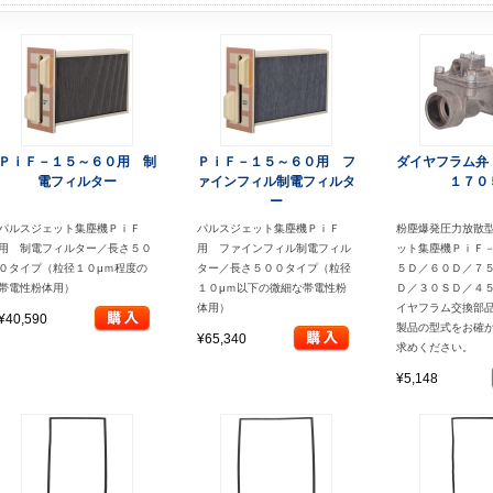
ＰｉＦ－１５～６０用 制
ＰｉＦ－１５～６０用 フ
ダイヤフラム弁
電フィルター
ァインフィル制電フィルタ
１７０
ー
パルスジェット集塵機ＰｉＦ
パルスジェット集塵機ＰｉＦ
粉塵爆発圧力放散
用 制電フィルター／長さ５０
用 ファインフィル制電フィル
ット集塵機ＰｉＦ
０タイプ（粒径１０μｍ程度の
ター／長さ５００タイプ（粒径
５Ｄ／６０Ｄ／７
帯電性粉体用）
１０μｍ以下の微細な帯電性粉
Ｄ／３０ＳＤ／４
体用）
イヤフラム交換部
¥40,590
製品の型式をお確
¥65,340
求めください。
¥5,148