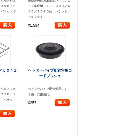
型パルスジェ
粉塵爆発圧力放散型パルスジェ
－３０Ｄ／６
ット集塵機ＰｉＦ－３０Ｄ／６
 バケットで
０Ｄ／３０ＳＤ用 バケットパ
ッキンです。
¥1,584
ＰＬＯ４１
ヘッダーパイプ配管穴用コ
５
ードブッシュ
型パルスジェ
ヘッダーパイプ配管部品です。
－７５Ｄ／１
予備・交換用に。
用 バケット
¥257
き