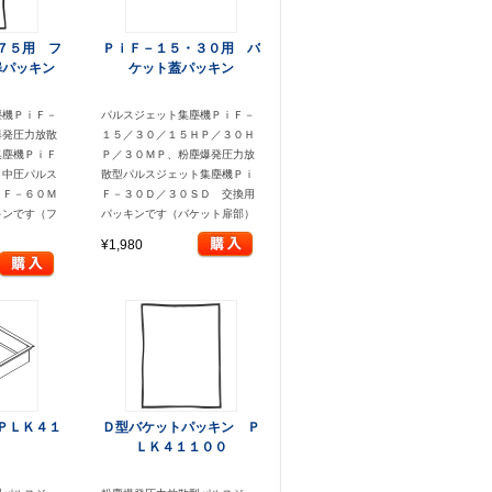
７５用 フ
ＰｉＦ－１５・３０用 バ
扉パッキン
ケット蓋パッキン
塵機ＰｉＦ－
パルスジェット集塵機ＰｉＦ－
爆発圧力放散
１５／３０／１５ＨＰ／３０Ｈ
集塵機ＰｉＦ
Ｐ／３０ＭＰ、粉塵爆発圧力放
、中圧パルス
散型パルスジェット集塵機Ｐｉ
ｉＦ－６０Ｍ
Ｆ－３０Ｄ／３０ＳＤ 交換用
キンです（フ
パッキンです（バケット扉部）
）
¥1,980
ＰＬＫ４１
Ｄ型バケットパッキン Ｐ
５
ＬＫ４１１００