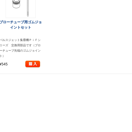
ブローチューブ用ゴムジョ
イントセット
パルスジェット集塵機ＰｉＦシ
リーズ 交換用部品です（ブロ
ーチューブ先端のゴムジョイン
ト）
¥545