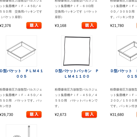
粉塵爆発圧力放散型パルスジェ
粉塵爆発圧力放散型パルスジェ
粉塵爆発圧力放散
ット集塵機ＰｉＦ－４５D／４
ット集塵機ＰｉＦ－６０D用
ット集塵機ＰｉＦ
５ＳＤ用 交換用パッキンです
交換用パッキンです（バケット
０Ｄ／３０ＳＤ用
（バケット扉部）
扉部）
す。パッキン付き
¥2,376
¥3,168
¥21,780
Ｄ型バケット ＰＬＭ４１
Ｄ型バケットパッキン Ｐ
Ｄ型バケット 
００５
ＬＭ４１１００
０１
粉塵爆発圧力放散型パルスジェ
粉塵爆発圧力放散型パルスジェ
粉塵爆発圧力放散
ット集塵機ＰｉＦ－４５Ｄ／４
ット集塵機ＰｉＦ－４５Ｄ／４
ット集塵機ＰｉＦ
５ＳＤ用 バケットです。パッ
５ＳＤ用 バケットパッキンで
２０Ｄ／１５０Ｄ
キン付き
す。
です。パッキン付
¥26,730
¥2,673
¥31,680