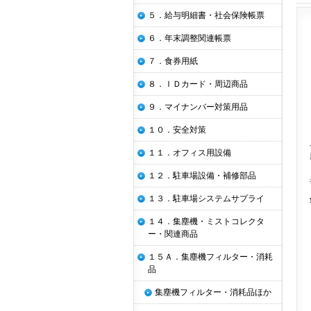
５．給与明細書・社会保険帳票
６．年末調整関連帳票
７．食券用紙
８．ＩＤカード・周辺商品
９．マイナンバー対策用品
１０．安全対策
１１．オフィス用設備
１２．駐車場設備・補修部品
１３．駐車場システムサプライ
１４．集塵機・ミストコレクタ
ー・関連商品
１５Ａ．集塵機フィルター・消耗
品
集塵機フィルター・消耗品ほか