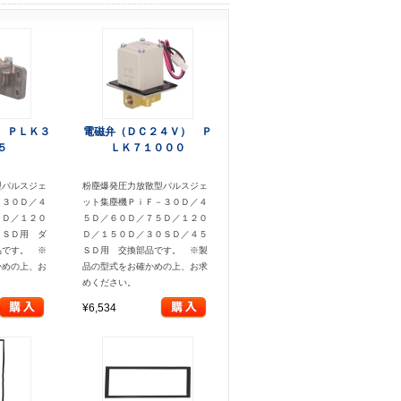
 ＰＬＫ３
電磁弁（ＤＣ２４Ｖ） Ｐ
５
ＬＫ７１０００
型パルスジェ
粉塵爆発圧力放散型パルスジェ
－３０Ｄ／４
ット集塵機ＰｉＦ－３０Ｄ／４
５Ｄ／１２０
５Ｄ／６０Ｄ／７５Ｄ／１２０
５ＳＤ用 ダ
Ｄ／１５０Ｄ／３０ＳＤ／４５
品です。 ※
ＳＤ用 交換部品です。 ※製
かめの上、お
品の型式をお確かめの上、お求
めください。
¥6,534