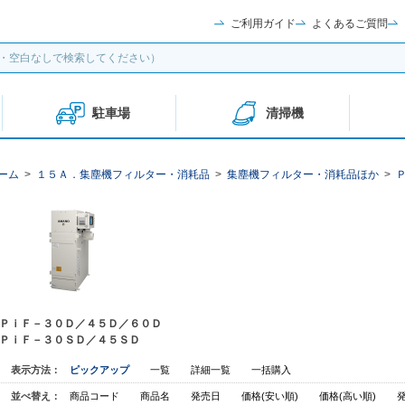
ご利用ガイド
よくあるご質問
駐車場
清掃機
ーム
>
１５Ａ．集塵機フィルター・消耗品
>
集塵機フィルター・消耗品ほか
>
ＰｉＦ－３０Ｄ／４５Ｄ／６０Ｄ
ＰｉＦ－３０ＳＤ／４５ＳＤ
表示方法：
ピックアップ
一覧
詳細一覧
一括購入
並べ替え：
商品コード
商品名
発売日
価格(安い順)
価格(高い順)