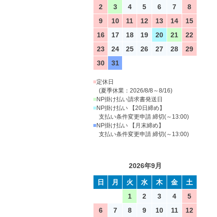
2
3
4
5
6
7
8
9
10
11
12
13
14
15
16
17
18
19
20
21
22
23
24
25
26
27
28
29
30
31
■
定休日
(夏季休業：2026/8/8～8/16)
■
NP掛け払い請求書発送日
■
NP掛け払い 【20日締め】
支払い条件変更申請 締切(～13:00)
■
NP掛け払い 【月末締め】
支払い条件変更申請 締切(～13:00)
2026年9月
日
月
火
水
木
金
土
1
2
3
4
5
6
7
8
9
10
11
12