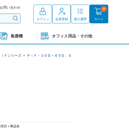
お問い合わせ
0
ログイン
会員登録
購入履歴
カート
集塵機
オフィス用品・その他
ＰｉＦシリーズ
>
ＰｉＦ－３０Ｄ～６０Ｄ、Ｓ
発売日＋商品名