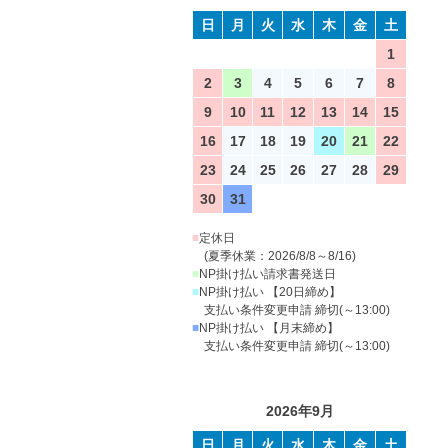
日
月
火
水
木
金
土
1
2
3
4
5
6
7
8
9
10
11
12
13
14
15
16
17
18
19
20
21
22
23
24
25
26
27
28
29
30
31
■
定休日
(夏季休業：2026/8/8～8/16)
■
NP掛け払い請求書発送日
■
NP掛け払い 【20日締め】
支払い条件変更申請 締切(～13:00)
■
NP掛け払い 【月末締め】
支払い条件変更申請 締切(～13:00)
2026年9月
日
月
火
水
木
金
土