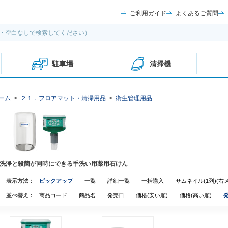
ご利用ガイド
よくあるご質問
駐車場
清掃機
ーム
>
２１．フロアマット・清掃用品
>
衛生管理用品
洗浄と殺菌が同時にできる手洗い用薬用石けん
表示方法：
ピックアップ
一覧
詳細一覧
一括購入
サムネイル(1列)(右
並べ替え：
商品コード
商品名
発売日
価格(安い順)
価格(高い順)