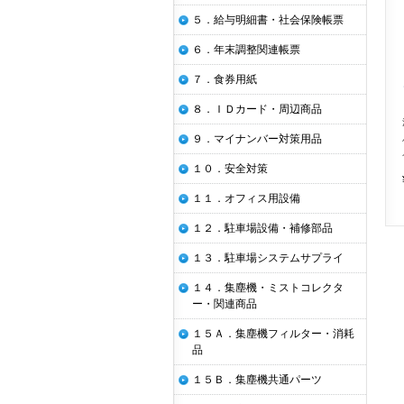
５．給与明細書・社会保険帳票
６．年末調整関連帳票
７．食券用紙
８．ＩＤカード・周辺商品
９．マイナンバー対策用品
１０．安全対策
１１．オフィス用設備
１２．駐車場設備・補修部品
１３．駐車場システムサプライ
１４．集塵機・ミストコレクタ
ー・関連商品
１５Ａ．集塵機フィルター・消耗
品
１５Ｂ．集塵機共通パーツ