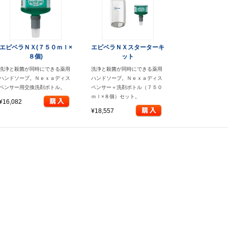
エピベラＮＸ(７５０ｍｌ×
エピベラＮＸスターターキ
８個)
ット
洗浄と殺菌が同時にできる薬用
洗浄と殺菌が同時にできる薬用
ハンドソープ。Ｎｅｘａディス
ハンドソープ。Ｎｅｘａディス
ペンサー用交換洗剤ボトル。
ペンサー＋洗剤ボトル（７５０
ｍｌ×８個）セット。
¥16,082
¥18,557