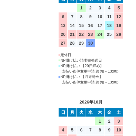
1
2
3
4
5
6
7
8
9
10
11
12
13
14
15
16
17
18
19
20
21
22
23
24
25
26
27
28
29
30
■
定休日
■
NP掛け払い請求書発送日
■
NP掛け払い 【20日締め】
支払い条件変更申請 締切(～13:00)
■
NP掛け払い 【月末締め】
支払い条件変更申請 締切(～13:00)
2026年10月
日
月
火
水
木
金
土
1
2
3
4
5
6
7
8
9
10