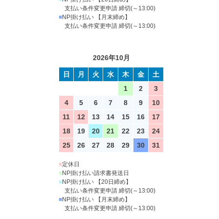
支払い条件変更申請 締切(～13:00)
■
NP掛け払い 【月末締め】
支払い条件変更申請 締切(～13:00)
2026年10月
日
月
火
水
木
金
土
1
2
3
4
5
6
7
8
9
10
11
12
13
14
15
16
17
18
19
20
21
22
23
24
25
26
27
28
29
30
31
■
定休日
■
NP掛け払い請求書発送日
■
NP掛け払い 【20日締め】
支払い条件変更申請 締切(～13:00)
■
NP掛け払い 【月末締め】
支払い条件変更申請 締切(～13:00)