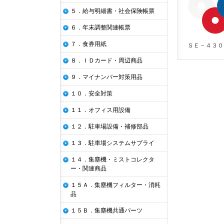
５．給与明細書・社会保険帳票
６．年末調整関連帳票
７．食券用紙
ＳＥ－４３０
８．ＩＤカード・周辺商品
９．マイナンバー対策用品
１０．安全対策
１１．オフィス用設備
１２．駐車場設備・補修部品
１３．駐車場システムサプライ
１４．集塵機・ミストコレクタ
ー・関連商品
１５Ａ．集塵機フィルター・消耗
品
１５Ｂ．集塵機共通パーツ