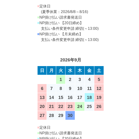
■
定休日
(夏季休業：2026/8/8～8/16)
■
NP掛け払い請求書発送日
■
NP掛け払い 【20日締め】
支払い条件変更申請 締切(～13:00)
■
NP掛け払い 【月末締め】
支払い条件変更申請 締切(～13:00)
2026年9月
日
月
火
水
木
金
土
1
2
3
4
5
6
7
8
9
10
11
12
13
14
15
16
17
18
19
20
21
22
23
24
25
26
27
28
29
30
■
定休日
■
NP掛け払い請求書発送日
■
NP掛け払い 【20日締め】